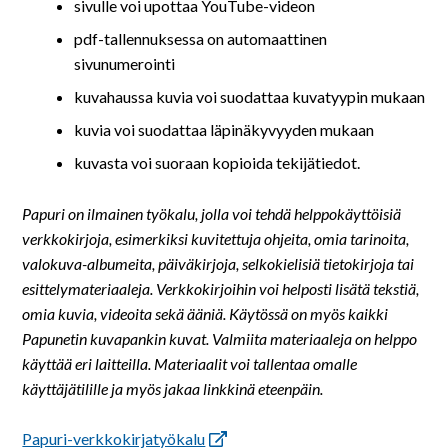
På svenska
sivulle voi upottaa YouTube-videon
pdf-tallennuksessa on automaattinen
In English
sivunumerointi
kuvahaussa kuvia voi suodattaa kuvatyypin mukaan
kuvia voi suodattaa läpinäkyvyyden mukaan
kuvasta voi suoraan kopioida tekijätiedot.
Papuri on ilmainen työkalu, jolla voi tehdä helppokäyttöisiä
verkkokirjoja, esimerkiksi kuvitettuja ohjeita, omia tarinoita,
valokuva-albumeita, päiväkirjoja, selkokielisiä tietokirjoja tai
esittelymateriaaleja. Verkkokirjoihin voi helposti lisätä tekstiä,
omia kuvia, videoita sekä ääniä. Käytössä on myös kaikki
Papunetin kuvapankin kuvat. Valmiita materiaaleja on helppo
käyttää eri laitteilla. Materiaalit voi tallentaa omalle
käyttäjätilille ja myös jakaa linkkinä eteenpäin.
Papuri-verkkokirjatyökalu