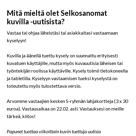
Mitä mieltä olet Selkosanomat
kuvilla -uutisista?
Vastaa tai ohjaa läheistäsi tai asiakkaitasi vastaamaan
kyselyyn!
Kuvilla ja äänellä tuettu kysely on suunnattu erityisesti
kuvatuen käyttäjille, mutta myös kuvauutisia läheisen tai
työntekijän roolissa käyttäville. Kysely toimii tietokoneella
ja tabletilla. Kyselyyn vastaamisen tueksi kyselystä on
toteutettu myös tulostettava versio.
Arvomme vastaajien kesken S-ryhmän lahjakortteja (3 x 30
euroa). Vastausaikaa on 22.02. asti. Vastauksesi on meille
tärkeä, kiitos!
Papunet tuottaa viikoittain kuvin tuettuja uutisia