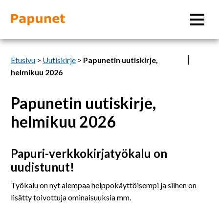
Hae
Etusivu
>
Uutiskirje
>
Papunetin uutiskirje,
helmikuu 2026
Papunetin uutiskirje,
Tietoa
helmikuu 2026
Materiaalit
Papuri-verkkokirjatyökalu on
Kuvatyökalut
uudistunut!
Työkalu on nyt aiempaa helppokäyttöisempi ja siihen on
Saavutettavuus
lisätty toivottuja ominaisuuksia mm.