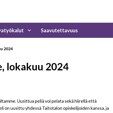
atyökalut
Saavutettavuus
uu 2024
e, lokakuu 2024
iltamme. Uusittua peliä voi pelata sekä hiirellä että
. Peli on uusittu yhdessä Taitotalon opiskelijoiden kanssa, ja