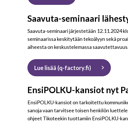
Saavuta-seminaari lähest
Saavuta-seminaari järjestetään 12.11.2024 klo
seminaarissa keskitytään tekoälyyn sekä proa
aiheesta on keskustelemassa saavutettavuu
Lue lisää (q-factory.fi)
EnsiPOLKU-kansiot nyt P
EnsiPOLKU-kansiot on tarkoitettu kommunikointi
sanoja vaan tarvitsee toisen henkilön luettel
ohjeet Tikoteekin tuottamiin EnsiPOLKU-kansi