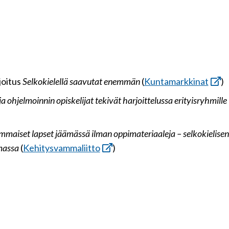
joitus
Selkokielellä saavutat enemmän
(
Kuntamarkkinat
)
ja ohjelmoinnin opiskelijat tekivät harjoittelussa erityisryhmille
maiset lapset jäämässä ilman oppimateriaaleja – selkokielisen
massa
(
Kehitysvammaliitto
)