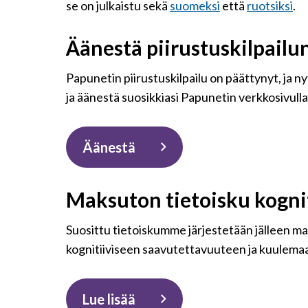
se on julkaistu sekä
suomeksi
että
ruotsiksi
.
Äänestä piirustuskilpailun
Papunetin piirustuskilpailu on päättynyt, ja ny
ja äänestä suosikkiasi Papunetin verkkosivull
Äänestä
Maksuton tietoisku kogni
Suosittu tietoiskumme järjestetään jälleen m
kognitiiviseen saavutettavuuteen ja kuulemaa
Lue lisää