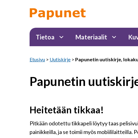
Tietoa
Materiaalit
Kuv
Etusivu
>
Uutiskirje
>
Papunetin uutiskirje, lokak
Papunetin uutiskirj
Heitetään tikkaa!
Pitkään odotettu tikkapeli löytyy taas pelisivu
painikkeilla, ja se toimii myös mobiililaitteilla