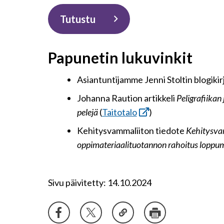
Tutustu
Papunetin lukuvinkit
Asiantuntijamme Jenni Stoltin blogikir
Johanna Raution artikkeli
Peligrafiikan 
pelejä
(
Taitotalo
)
Kehitysvammaliiton tiedote
Kehitysvam
oppimateriaalituotannon rahoitus loppu
Sivu päivitetty: 14.10.2024