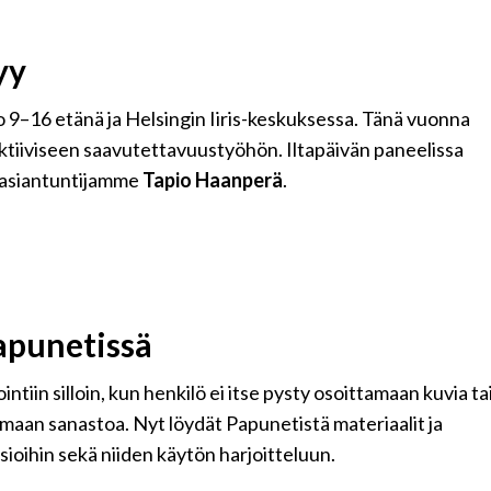
yy
 9–16 etänä ja Helsingin Iiris-keskuksessa. Tänä vuonna
ktiiviseen saavutettavuustyöhön. Iltapäivän paneelissa
sasiantuntijamme
Tapio Haanperä
.
apunetissä
in silloin, kun henkilö ei itse pysty osoittamaan kuvia ta
emaan sanastoa. Nyt löydät Papunetistä materiaalit ja
oihin sekä niiden käytön harjoitteluun.