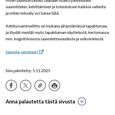
miten saavutettavuus saadaan osaksi palveluiden
suunnittelun, kehittämisen ja toteutuksen kaikkia vaiheita
ja miten tekoäly voi tukea tätä.
Kehitysvammaliitto on mukana järjestämässä tapahtumaa,
ja löydät meidät myös tapahtuman näyttelystä, kertomassa
mm. kognitiivisesta saavutettavuudesta ja selkokielestä.
Saavuta-seminaari
Sivu päivitetty: 5.11.2025
Anna palautetta tästä sivusta