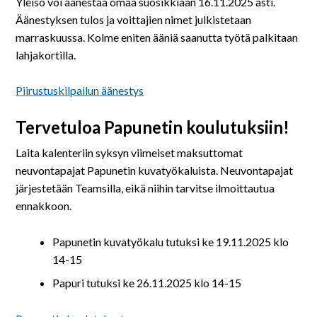
På svenska
Yleisö voi äänestää omaa suosikkiaan 16.11.2025 asti.
Äänestyksen tulos ja voittajien nimet julkistetaan
marraskuussa. Kolme eniten ääniä saanutta työtä palkitaan
In English
lahjakortilla.
Piirustuskilpailun äänestys
Tervetuloa Papunetin koulutuksiin!
Laita kalenteriin syksyn viimeiset maksuttomat
neuvontapajat Papunetin kuvatyökaluista. Neuvontapajat
järjestetään Teamsilla, eikä niihin tarvitse ilmoittautua
ennakkoon.
Papunetin kuvatyökalu tutuksi ke 19.11.2025 klo
14-15
Papuri tutuksi ke 26.11.2025 klo 14-15