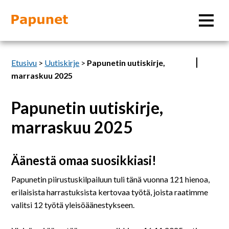
Hae
Etusivu
>
Uutiskirje
>
Papunetin uutiskirje,
marraskuu 2025
Papunetin uutiskirje,
Tietoa
marraskuu 2025
Materiaalit
Äänestä omaa suosikkiasi!
Kuvatyökalut
Papunetin piirustuskilpailuun tuli tänä vuonna 121 hienoa,
erilaisista harrastuksista kertovaa työtä, joista raatimme
Saavutettavuus
valitsi 12 työtä yleisöäänestykseen.