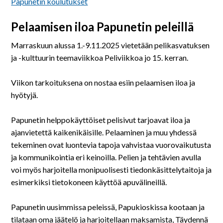
Papunetin koulutukset
Pelaamisen iloa Papunetin peleillä
Marraskuun alussa 1.-9.11.2025 vietetään pelikasvatuksen
ja -kulttuurin teemaviikkoa Peliviikkoa jo 15. kerran.
Viikon tarkoituksena on nostaa esiin pelaamisen iloa ja
hyötyjä.
Papunetin helppokäyttöiset pelisivut tarjoavat iloa ja
ajanvietettä kaikenikäisille. Pelaaminen ja muu yhdessä
tekeminen ovat luontevia tapoja vahvistaa vuorovaikutusta
ja kommunikointia eri keinoilla. Pelien ja tehtävien avulla
voi myös harjoitella monipuolisesti tiedonkäsittelytaitoja ja
esimerkiksi tietokoneen käyttöä apuvälineillä.
Papunetin uusimmissa peleissä, Papukioskissa kootaan ja
tilataan oma jäätelö ja harjoitellaan maksamista, Täydennä