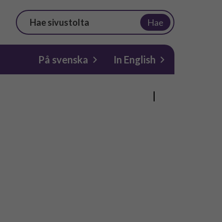
Hae
På svenska
In English