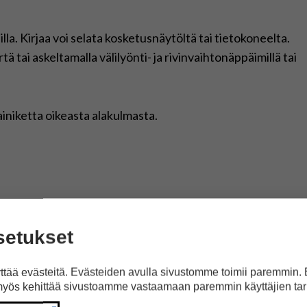
lla. Kirjaa voi selata kosketusnäytöltä tai tietokoneelta.
tä tai askeltamalla välilyönti- ja rivinvaihtonäppäimillä tai
ainiketta oikeasta alakulmasta.
setukset
eutus: Pekka Rahkonen
aakkonen ja Pietu Roisko
tää evästeitä. Evästeiden avulla sivustomme toimii paremmin.
palvelu / Kehitysvammaliitto
yös kehittää sivustoamme vastaamaan paremmin käyttäjien tar