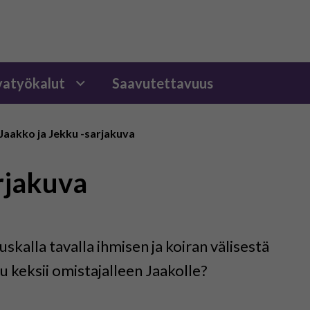
atyökalut
Saavutettavuus
Jaakko ja Jekku -sarjakuva
rjakuva
skalla tavalla ihmisen ja koiran välisestä
u keksii omistajalleen Jaakolle?