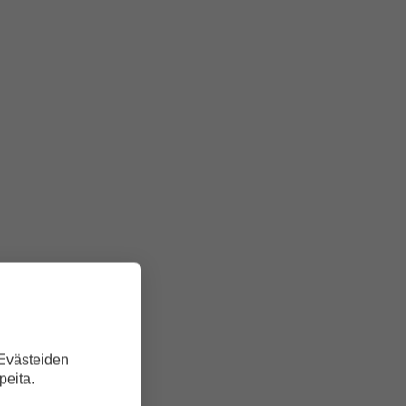
 Evästeiden
peita.