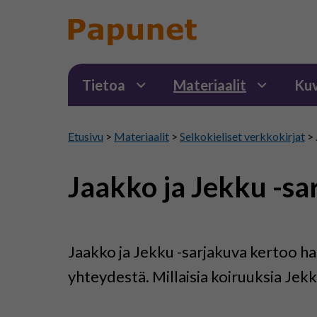
Tietoa
Materiaalit
Kuv
Etusivu
>
Materiaalit
>
Selkokieliset verkkokirjat
>
Jaakko ja Jekku -sa
Jaakko ja Jekku -sarjakuva kertoo hau
yhteydestä. Millaisia koiruuksia Jekk