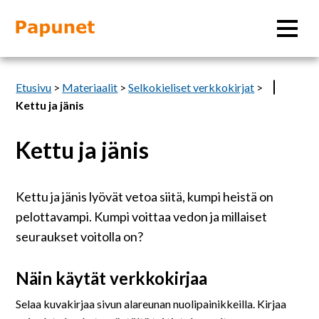
Hae
Etusivu
>
Materiaalit
>
Selkokieliset verkkokirjat
>
Kettu ja jänis
Kettu ja jänis
Tietoa
Materiaalit
Kettu ja jänis lyövät vetoa siitä, kumpi heistä on
pelottavampi. Kumpi voittaa vedon ja millaiset
Kuvatyökalut
seuraukset voitolla on?
Näin käytät verkkokirjaa
Saavutettavuus
Selaa kuvakirjaa sivun alareunan nuolipainikkeilla. Kirjaa