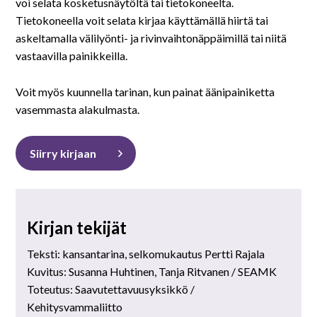
På svenska
voi selata kosketusnäytöltä tai tietokoneelta.
Tietokoneella voit selata kirjaa käyttämällä hiirtä tai
askeltamalla välilyönti- ja rivinvaihtonäppäimillä tai niitä
In English
vastaavilla painikkeilla.
Voit myös kuunnella tarinan, kun painat äänipainiketta
vasemmasta alakulmasta.
Siirry kirjaan
Kirjan tekijät
Teksti: kansantarina, selkomukautus Pertti Rajala
Kuvitus: Susanna Huhtinen, Tanja Ritvanen / SEAMK
Toteutus: Saavutettavuusyksikkö /
Kehitysvammaliitto