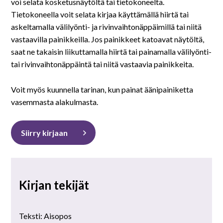
På svenska
voi selata kosketusnäytöltä tai tietokoneelta.
Tietokoneella voit selata kirjaa käyttämällä hiirtä tai
askeltamalla välilyönti- ja rivinvaihtonäppäimillä tai niitä
In English
vastaavilla painikkeilla. Jos painikkeet katoavat näytöltä,
saat ne takaisin liikuttamalla hiirtä tai painamalla välilyönti-
tai rivinvaihtonäppäintä tai niitä vastaavia painikkeita.
Voit myös kuunnella tarinan, kun painat äänipainiketta
vasemmasta alakulmasta.
Siirry kirjaan
Kirjan tekijät
Teksti: Aisopos