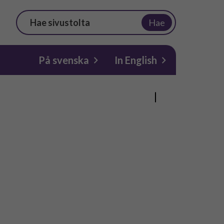
Hae
På svenska
In English