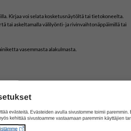
lla. Kirjaa voi selata kosketusnäytöltä tai tietokoneelta.
tä tai askeltamalla välilyönti- ja rivinvaihtonäppäimillä tai
painiketta vasemmasta alakulmasta.
setukset
atu
tää evästeitä. Evästeiden avulla sivustomme toimii paremmin.
Pertti Rajala
yös kehittää sivustoamme vastaamaan paremmin käyttäjien tar
Ahlgren, Janina Ojanperä ja Pinja Tuori / SEAMK
tettavuusyksikkö / Kehitysvammaliitto
eistämme