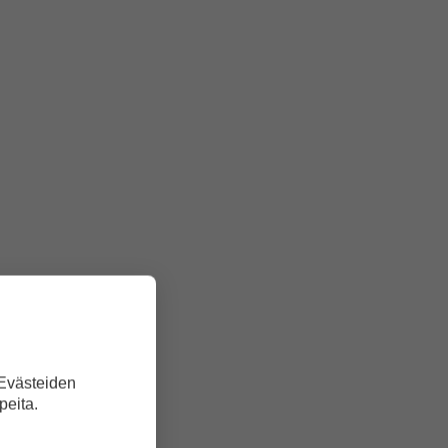
 Evästeiden
peita.