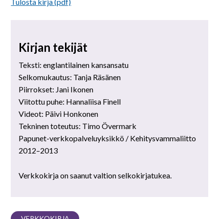
Tulosta kirja (pdf)
Kirjan tekijät
T
eksti: englantilainen kansansatu
Selkomukautus: Tanja Räsänen
Piirrokset: Jani Ikonen
Viitottu puhe: Hannaliisa Finell
Videot: Päivi Honkonen
Tekninen toteutus: Timo Övermark
Papunet-verkkopalveluyksikkö / Kehitysvammaliitto
2012–2013
Verkkokirja on saanut valtion selkokirjatukea.
VERKKOKIRJA