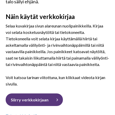
På svenska
talo säilyi ehjänä.
Näin käytät verkkokirjaa
In English
Selaa kuvakirjaa sivun alareunan nuolipainikkeilla. Kirjaa
voi selata kosketusnäytöltä tai tietokoneelta.
Tietokoneella voit selata kirjaa käyttämällä hiirtä tai
askeltamalla välilyönti- ja rivinvaihtonäppäimillä tai niitä
vastaavilla painikkeilla. Jos painikkeet katoavat näytöltä,
saat ne takaisin liikuttamalla hiirtä tai painamalla välilyönti-
tai rivinvaihtonäppäintä tai niitä vastaavia painikkeita.
Voit katsoa tarinan viitottuna, kun klikkaat videota kirjan
sivulla.
Siirry verkkokirjaan