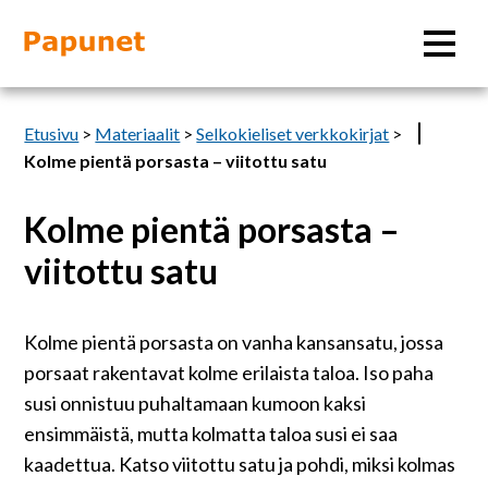
Hae
Etusivu
>
Materiaalit
>
Selkokieliset verkkokirjat
>
Kolme pientä porsasta – viitottu satu
Kolme pientä porsasta –
Tietoa
viitottu satu
Materiaalit
Kolme pientä porsasta on vanha kansansatu, jossa
Kuvatyökalut
porsaat rakentavat kolme erilaista taloa. Iso paha
susi onnistuu puhaltamaan kumoon kaksi
Saavutettavuus
ensimmäistä, mutta kolmatta taloa susi ei saa
kaadettua. Katso viitottu satu ja pohdi, miksi kolmas