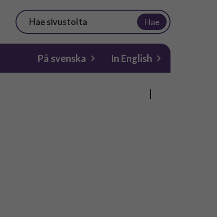
Hae
På svenska
In English