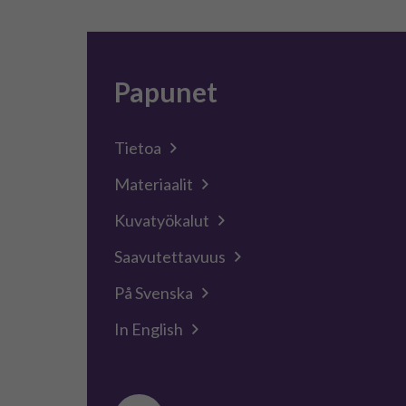
Papunet
Tietoa
Materiaalit
Kuvatyökalut
Saavutettavuus
På Svenska
In English