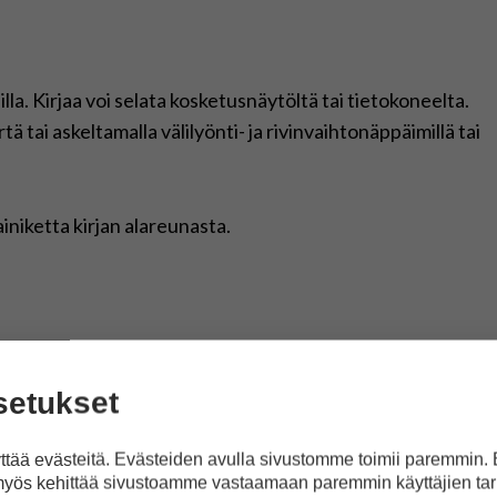
lla. Kirjaa voi selata kosketusnäytöltä tai tietokoneelta.
tä tai askeltamalla välilyönti- ja rivinvaihtonäppäimillä tai
iniketta kirjan alareunasta.
setukset
tää evästeitä. Evästeiden avulla sivustomme toimii paremmin.
kitalo, Taideyliopiston Sibelius-akatemia / Heikki Tuuli,
yös kehittää sivustoamme vastaamaan paremmin käyttäjien tar