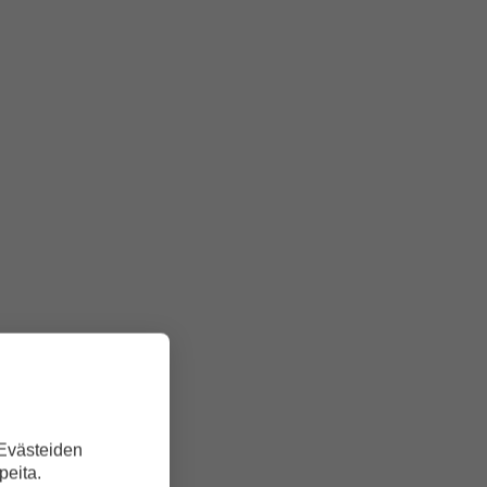
 Evästeiden
peita.