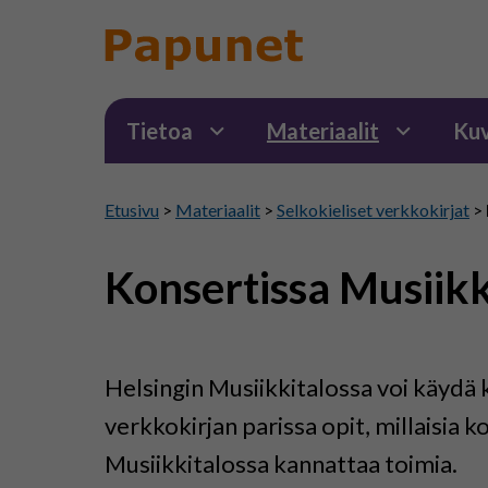
Tietoa
Materiaalit
Kuv
Etusivu
>
Materiaalit
>
Selkokieliset verkkokirjat
>
Konsertissa Musiikk
Helsingin Musiikkitalossa voi käydä
verkkokirjan parissa opit, millaisia 
Musiikkitalossa kannattaa toimia.