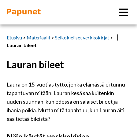
Hae
Etusivu
>
Materiaalit
>
Selkokieliset verkkokirjat
>
Lauran bileet
Lauran bileet
Tietoa
Materiaalit
Laura on 15-vuotias tyttö, jonka elämässä ei tunnu
tapahtuvan mitään. Lauran kesä saa kuitenkin
Kuvatyökalut
uuden suunnan, kun edessä on salaiset bileet ja
ihania poikia. Mutta mitä tapahtuu, kun Lauran äiti
saa tietää bileistä?
Saavutettavuus
Näin käytät verkkokirjaa