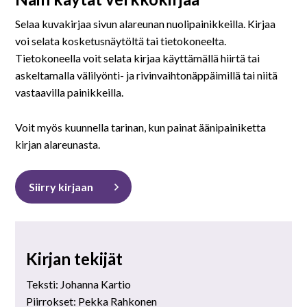
På svenska
Selaa kuvakirjaa sivun alareunan nuolipainikkeilla. Kirjaa
voi selata kosketusnäytöltä tai tietokoneelta.
In English
Tietokoneella voit selata kirjaa käyttämällä hiirtä tai
askeltamalla välilyönti- ja rivinvaihtonäppäimillä tai niitä
vastaavilla painikkeilla.
Voit myös kuunnella tarinan, kun painat äänipainiketta
kirjan alareunasta.
Siirry kirjaan
Kirjan tekijät
Teksti: Johanna Kartio
Piirrokset: Pekka Rahkonen