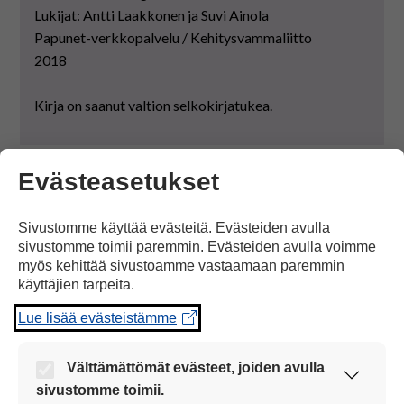
Lukijat: Antti Laakkonen ja Suvi Ainola
Papunet-verkkopalvelu / Kehitysvammaliitto
2018
Kirja on saanut valtion selkokirjatukea.
Evästeasetukset
VERKKOKIRJA
Sivustomme käyttää evästeitä. Evästeiden avulla
Sivu päivitetty: 2.1.2025
sivustomme toimii paremmin. Evästeiden avulla voimme
myös kehittää sivustoamme vastaamaan paremmin
käyttäjien tarpeita.
Lue lisää evästeistämme
Anna palautetta tästä sivusta
Välttämättömät evästeet, joiden avulla
sivustomme toimii.