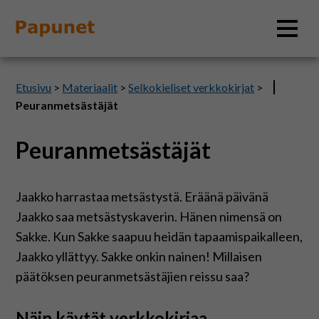
Hae
Etusivu
>
Materiaalit
>
Selkokieliset verkkokirjat
>
Peuranmetsästäjät
Peuranmetsästäjät
Tietoa
Materiaalit
Jaakko harrastaa metsästystä. Eräänä päivänä
Jaakko saa metsästyskaverin. Hänen nimensä on
Kuvatyökalut
Sakke. Kun Sakke saapuu heidän tapaamispaikalleen,
Jaakko yllättyy. Sakke onkin nainen! Millaisen
päätöksen peuranmetsästäjien reissu saa?
Saavutettavuus
Näin käytät verkkokirjaa