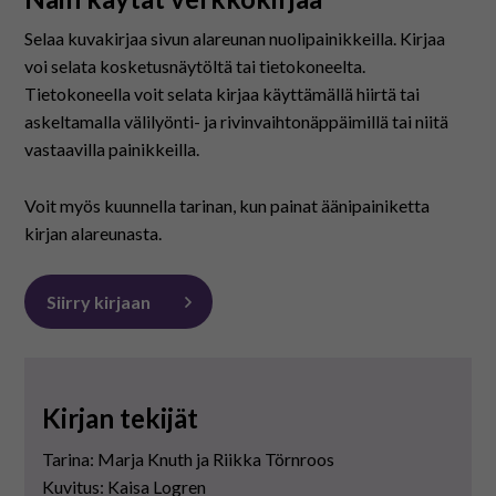
På svenska
Selaa kuvakirjaa sivun alareunan nuolipainikkeilla. Kirjaa
voi selata kosketusnäytöltä tai tietokoneelta.
In English
Tietokoneella voit selata kirjaa käyttämällä hiirtä tai
askeltamalla välilyönti- ja rivinvaihtonäppäimillä tai niitä
vastaavilla painikkeilla.
Voit myös kuunnella tarinan, kun painat äänipainiketta
kirjan alareunasta.
Siirry kirjaan
Kirjan tekijät
Tarina: Marja Knuth ja Riikka Törnroos
Kuvitus: Kaisa Logren