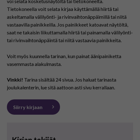
På svenska
voi selata kosketusnäytöltä tai tietokoneelta.
Tietokoneella voit selata kirjaa käyttämällä hiirtä tai
askeltamalla välilyönti- ja rivinvaihtonäppäimillä tai niitä
In English
vastaavilla painikkeilla. Jos painikkeet katoavat näytöltä,
saat ne takaisin liikuttamalla hiirtä tai painamalla välilyönti-
tai rivinvaihtonäppäintä tai niitä vastaavia painikkeita.
Voit myös kuunnella tarinan, kun painat äänipainiketta
vasemmasta alakulmasta.
Vinkki!
Tarina sisältää 24 sivua. Jos haluat tarinasta
joulukalenterin, lue sitä aattoon asti sivu kerrallaan.
Siirry kirjaan
Kirjan tekijät