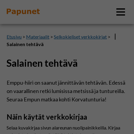
Hae
Etusivu
>
Materiaalit
>
Selkokieliset verkkokirjat
>
Salainen tehtävä
Salainen tehtävä
Tietoa
Materiaalit
Emppu-hiiri on saanut jännittävän tehtävän. Edessä
on vaarallinen retki lumisissa metsissä ja tuntureilla.
Kuvatyökalut
Seuraa Empun matkaa kohti Korvatunturia!
Näin käytät verkkokirjaa
Saavutettavuus
Selaa kuvakirjaa sivun alareunan nuolipainikkeilla. Kirjaa