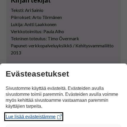
Teksti: Ari Sainio
Piirrokset: Arto Törmänen
Lukija: Antti Laakkonen
Verkkotoimitus: Paula Alho
Tekninen toteutus: Timo Övermark
Papunet-verkkopalveluyksikkö / Kehitysvammaliitto
2013
Verkkokirja on saanut valtion selkokirjatukea.
Evästeasetukset
Sivustomme käyttää evästeitä. Evästeiden avulla
VERKKOKIRJA
sivustomme toimii paremmin. Evästeiden avulla voimme
myös kehittää sivustoamme vastaamaan paremmin
käyttäjien tarpeita.
Sivu päivitetty: 2.1.2025
Lue lisää evästeistämme