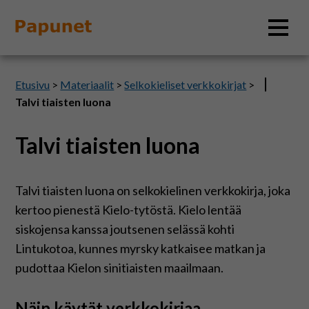
Hae
Etusivu
>
Materiaalit
>
Selkokieliset verkkokirjat
>
Talvi tiaisten luona
Talvi tiaisten luona
Tietoa
Materiaalit
Talvi tiaisten luona on selkokielinen verkkokirja, joka
kertoo pienestä Kielo-tytöstä. Kielo lentää
Kuvatyökalut
siskojensa kanssa joutsenen selässä kohti
Lintukotoa, kunnes myrsky katkaisee matkan ja
pudottaa Kielon sinitiaisten maailmaan.
Saavutettavuus
Näin käytät verkkokirjaa