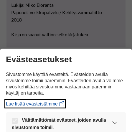
Lukija: Niko Eloranta
Papunet-verkkopalvelu / Kehitysvammaliitto
2018
Kirja on saanut valtion selkokirjatukea.
Evästeasetukset
VERKKOKIRJA
Sivustomme käyttää evästeitä. Evästeiden avulla
Sivu päivitetty: 2.1.2025
sivustomme toimii paremmin. Evästeiden avulla voimme
myös kehittää sivustoamme vastaamaan paremmin
käyttäjien tarpeita.
Lue lisää evästeistämme
Anna palautetta tästä sivusta
Välttämättömät evästeet, joiden avulla
sivustomme toimii.