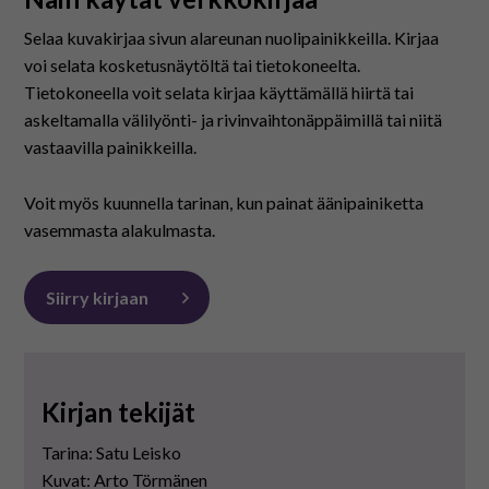
På svenska
Selaa kuvakirjaa sivun alareunan nuolipainikkeilla. Kirjaa
voi selata kosketusnäytöltä tai tietokoneelta.
In English
Tietokoneella voit selata kirjaa käyttämällä hiirtä tai
askeltamalla välilyönti- ja rivinvaihtonäppäimillä tai niitä
vastaavilla painikkeilla.
Voit myös kuunnella tarinan, kun painat äänipainiketta
vasemmasta alakulmasta.
Siirry kirjaan
Kirjan tekijät
Tarina: Satu Leisko
Kuvat: Arto Törmänen