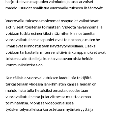
harjoittelevan osapuolen valmiudet ja tasa-arvoiset
mahdollisuudet osallistua vuorovaikutukseen lisääntyvät.
Vuorovaikutuksessa molemmat osapuolet vaikuttavat
aktiivisesti toistensa toimintaan. Videota havainnoimalla
voidaan tutkia esimerkiksi sitä, miten kiinnostuneita
vuorovaikutuksen osapuolet ovat toisistaan ja miten he
ilmaisevat kiinnostustaan käyttäytymisellään. Lisäksi
voidaan tarkastella, miten sensitiivisiä kumppanukset ovat
toistensa aloitteille ja kuinka vastavuoroista heidän
kommunikointinsa on.
Kun tällaisia vuorovaikutuksen laadullisia tekijöitä
tarkastellaan yhdessä lähi-ihmisten kanssa, heidän on
mahdollista tulla tietoisiksi omasta osuudestaan
vuorovaikutuksessa ja tarvittaessa muuttaa omaa
toimintaansa. Monissa videopohjaisissa
työskentelymalleissa korostetaan myönteisyyttä ja