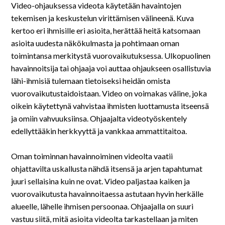
Video-ohjauksessa videota käytetään havaintojen
tekemisen ja keskustelun virittämisen välineenä. Kuva
kertoo eri ihmisille eri asioita, herättää heitä katsomaan
asioita uudesta näkökulmasta ja pohtimaan oman
toimintansa merkitystä vuorovaikutuksessa. Ulkopuolinen
havainnoitsija tai ohjaaja voi auttaa ohjaukseen osallistuvia
lähi-ihmisiä tulemaan tietoiseksi heidän omista
vuorovaikutustaidoistaan. Video on voimakas väline, joka
oikein käytettynä vahvistaa ihmisten luottamusta itseensä
ja omiin vahvuuksiinsa. Ohjaajalta videotyöskentely
edellyttääkin herkkyyttä ja vankkaa ammattitaitoa.
Oman toiminnan havainnoiminen videolta vaatii
ohjattavilta uskallusta nähdä itsensä ja arjen tapahtumat
juuri sellaisina kuin ne ovat. Video paljastaa kaiken ja
vuorovaikutusta havainnoitaessa astutaan hyvin herkälle
alueelle, lähelle ihmisen persoonaa. Ohjaajalla on suuri
vastuu siitä, mitä asioita videolta tarkastellaan ja miten