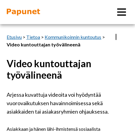
Hae
Etusivu
>
Tietoa
>
Kommunikoinnin kuntoutus
>
Video kuntouttajan työvälineenä
Video kuntouttajan
Tietoa
työvälineenä
Materiaalit
Arjessa kuvattuja videoita voi hyödyntää
Kuvatyökalut
vuorovaikutuksen havainnoimisessa sekä
asiakkaiden tai asiakasryhmien ohjauksessa.
Saavutettavuus
Asiakkaan ja hänen lähi-ihmistensä sosiaalista