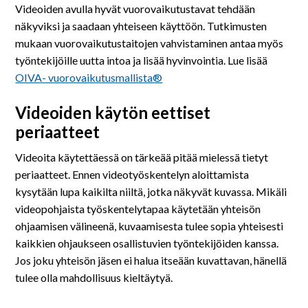
Videoiden avulla hyvät vuorovaikutustavat tehdään
näkyviksi ja saadaan yhteiseen käyttöön. Tutkimusten
mukaan vuorovaikutustaitojen vahvistaminen antaa myös
työntekijöille uutta intoa ja lisää hyvinvointia. Lue lisää
OIVA- vuorovaikutusmallista®
Videoiden käytön eettiset
periaatteet
Videoita käytettäessä on tärkeää pitää mielessä tietyt
periaatteet. Ennen videotyöskentelyn aloittamista
kysytään lupa kaikilta niiltä, jotka näkyvät kuvassa. Mikäli
videopohjaista työskentelytapaa käytetään yhteisön
ohjaamisen välineenä, kuvaamisesta tulee sopia yhteisesti
kaikkien ohjaukseen osallistuvien työntekijöiden kanssa.
Jos joku yhteisön jäsen ei halua itseään kuvattavan, hänellä
tulee olla mahdollisuus kieltäytyä.