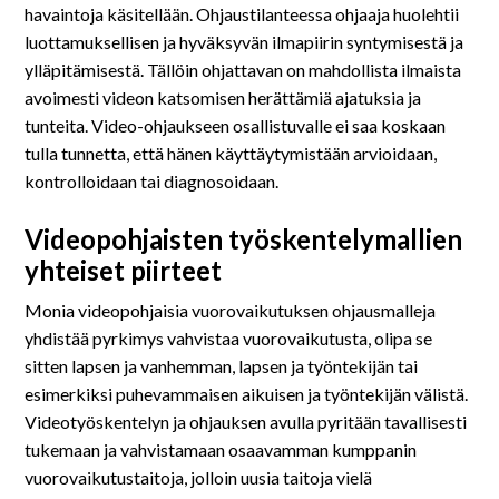
havaintoja käsitellään. Ohjaustilanteessa ohjaaja huolehtii
luottamuksellisen ja hyväksyvän ilmapiirin syntymisestä ja
ylläpitämisestä. Tällöin ohjattavan on mahdollista ilmaista
avoimesti videon katsomisen herättämiä ajatuksia ja
tunteita. Video-ohjaukseen osallistuvalle ei saa koskaan
tulla tunnetta, että hänen käyttäytymistään arvioidaan,
kontrolloidaan tai diagnosoidaan.
Videopohjaisten työskentelymallien
yhteiset piirteet
Monia videopohjaisia vuorovaikutuksen ohjausmalleja
yhdistää pyrkimys vahvistaa vuorovaikutusta, olipa se
sitten lapsen ja vanhemman, lapsen ja työntekijän tai
esimerkiksi puhevammaisen aikuisen ja työntekijän välistä.
Videotyöskentelyn ja ohjauksen avulla pyritään tavallisesti
tukemaan ja vahvistamaan osaavamman kumppanin
vuorovaikutustaitoja, jolloin uusia taitoja vielä