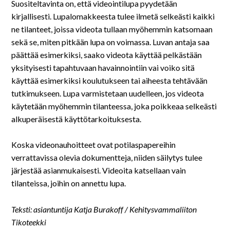
Suositeltavinta on, että videointilupa pyydetään
kirjallisesti. Lupalomakkeesta tulee ilmetä selkeästi kaikki
ne tilanteet, joissa videota tullaan myöhemmin katsomaan
sekä se, miten pitkään lupa on voimassa. Luvan antaja saa
päättää esimerkiksi, saako videota käyttää pelkästään
yksityisesti tapahtuvaan havainnointiin vai voiko sitä
käyttää esimerkiksi koulutukseen tai aiheesta tehtävään
tutkimukseen. Lupa varmistetaan uudelleen, jos videota
käytetään myöhemmin tilanteessa, joka poikkeaa selkeästi
alkuperäisestä käyttötarkoituksesta.
Koska videonauhoitteet ovat potilaspapereihin
verrattavissa olevia dokumentteja, niiden säilytys tulee
järjestää asianmukaisesti. Videoita katsellaan vain
tilanteissa, joihin on annettu lupa.
Teksti: asiantuntija Katja Burakoff / Kehitysvammaliiton
Tikoteekki