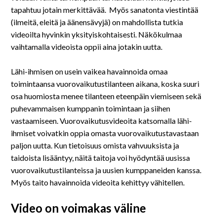
tapahtuu jotain merkittävää. Myös sanatonta viestintää
(ilmeitä, eleitä ja äänensävyjä) on mahdollista tutkia
videoilta hyvinkin yksityiskohtaisesti. Näkökulmaa
vaihtamalla videoista oppii aina jotakin uutta.
Lähi-ihmisen on usein vaikea havainnoida omaa
toimintaansa vuorovaikutustilanteen aikana, koska suuri
osa huomiosta menee tilanteen eteenpäin viemiseen sekä
puhevammaisen kumppanin toimintaan ja siihen
vastaamiseen. Vuorovaikutusvideoita katsomalla lähi-
ihmiset voivatkin oppia omasta vuorovaikutustavastaan
paljon uutta. Kun tietoisuus omista vahvuuksista ja
taidoista lisääntyy, näitä taitoja voi hyödyntää uusissa
vuorovaikutustilanteissa ja uusien kumppaneiden kanssa.
Myös taito havainnoida videoita kehittyy vähitellen.
Video on voimakas väline