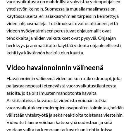
På svenska
vuorovaikutusta on mahdollista vahvistaa videopohjaisen
yhteistyön keinoin. Suomessa ja muualla maailmassa on
käytössä useita, eri asiakasryhmien tarpeisiin kehitettyjä
In English
video-ohjausmalleja. Tutkimukset ovat osoittaneet, että
videon hyödyntämiseen perustuvat ohjausmallit ovat
tehokkaita ja niiden vaikutukset ovat pysyviä. Ohjaajan
herkkyys ja ammattitaito käyttää videota ohjauksellisesti
kehittyy käytännön harjoittelun kautta.
Video havainnoinnin välineenä
Havainnoinnin välineenä video on kuin mikroskooppi, joka
paljastaa nopeasti etenevästä vuorovaikutustilanteesta
asioita, joita olisi muuten mahdotonta havaita.
Arkitilanteissa kuvatuista videoista voidaan tutkia
vuorovaikutuksen molempien osapuolten toimintaa, heidän
välistään yhteistyötä ja sekä reaktioita toistensa viesteihin.
Videoitu tilanne voidaan katsoa yhä uudestaan ja siitä
voidaan valita tarkempaan tarkasteluun kohtia, joissa