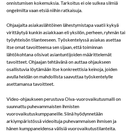
onnistumisen kokemuksia. Tarkoitus ei ole sulkea silmiä
ongelmilta vaan etsiä niihin ratkaisuja.
Ohjaajalta asiakaslähtöinen lähestymistapa vaatii kykyä
virittäytyä kunkin asiakkaan eli yksilön, perheen, ryhmän tai
työyhteisön tilanteeseen. Työskentelyssä asiakas asettaa
itse omat tavoitteensa sen sijaan, että toiminnan
lähtökohtana olisivat asiantuntijoiden määrittelemät
tavoitteet. Ohjaajan tehtävänä on auttaa ohjaukseen
osallistuvia löytämään itse konkreettisia keinoja, joiden
avulla heidän on mahdollista saavuttaa työskentelylle
asettamansa tavoitteet.
Video-ohjaukseen perustuva Oiva-vuorovaikutusmalli on
suunnattu puhevammaisten ihmisten
vuorovaikutuskumppaneille. Siinä hyödynnetään
arkiympäristössä videoituja puhevammaisen ihmisen ja
hänen kumppaneidensa välisiä vuorovaikutustilanteita.