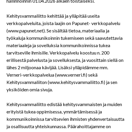
På svenska
hallinnoinnin 01.04.2026 alkaen toistaiseksi.
Kehitysvammaliitto kehittää ja ylläpitää useita
In English
verkkopalveluita, joista laajin on Papunet- verkkopalvelu
(www.papunet.net). Se sisältää tietoa, materiaalia ja
työkaluja kommunikoinnin tukemiseen sekä saavutettavia
materiaaleja ja sovelluksia kommunikoinnissa tukea
tarvitseville ihmisille. Verkkopalvelu koostuu n. 200
erillisestä palvelusta ja sovelluksesta, ja vuosittain siellä on
lähes 2 miljoonaa kävijää. Lisäksi ylläpidämme mm.
Verneri-verkkopalvelua (www.verneri.fi) sekä
Kehitysvammaliiton (www.kehitysvammaliitto.fi) ja sen
yksiköiden omia sivuja.
Kehitysvammaliitto edistää kehitysvammaisten ja muiden
erityistä tukea oppimisessa, ymmärtämisessä ja
kommunikoinnissa tarvitsevien ihmisten yhdenvertaisuutta
ja osallisuutta yhteiskunnassa. Päärahoittajamme on