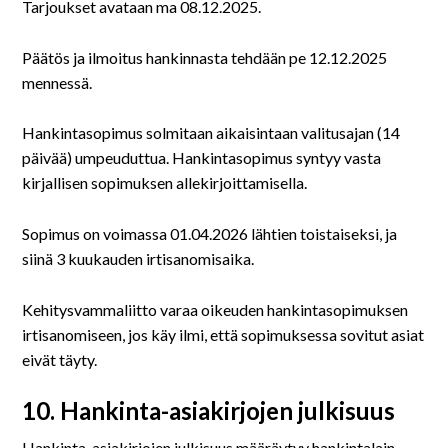
Tarjoukset avataan ma 08.12.2025.
Päätös ja ilmoitus hankinnasta tehdään pe 12.12.2025
mennessä.
Hankintasopimus solmitaan aikaisintaan valitusajan (14
päivää) umpeuduttua. Hankintasopimus syntyy vasta
kirjallisen sopimuksen allekirjoittamisella.
Sopimus on voimassa 01.04.2026 lähtien toistaiseksi, ja
siinä 3 kuukauden irtisanomisaika.
Kehitysvammaliitto varaa oikeuden hankintasopimuksen
irtisanomiseen, jos käy ilmi, että sopimuksessa sovitut asiat
eivät täyty.
10. Hankinta-asiakirjojen julkisuus
Hankinta-asiakirjojen julkisuus määräytyy hankintalain