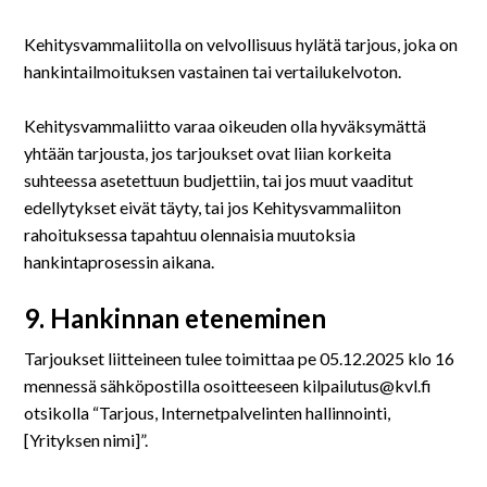
Kehitysvammaliitolla on velvollisuus hylätä tarjous, joka on
hankintailmoituksen vastainen tai vertailukelvoton.
Kehitysvammaliitto varaa oikeuden olla hyväksymättä
yhtään tarjousta, jos tarjoukset ovat liian korkeita
suhteessa asetettuun budjettiin, tai jos muut vaaditut
edellytykset eivät täyty, tai jos Kehitysvammaliiton
rahoituksessa tapahtuu olennaisia muutoksia
hankintaprosessin aikana.
9. Hankinnan eteneminen
Tarjoukset liitteineen tulee toimittaa pe 05.12.2025 klo 16
mennessä sähköpostilla osoitteeseen kilpailutus@kvl.fi
otsikolla “Tarjous, Internetpalvelinten hallinnointi,
[Yrityksen nimi]”.