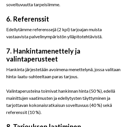
soveltuvuutta tarpeisiimme.
6. Referenssit
Edellytämme referenssejä (2 kpl) tarjoajan muista
vastaavista palvelinympäristön ylläpitotehtävistä.
7. Hankintamenettely ja
valintaperusteet
Hankinta järjestetään avoimena menettelynä, jossa valitaan
hinta-laatu-suhteeltaan paras tarjous.
Valintaperusteina toimivat hankinnan hinta (50 %), edellä
mainittujen vaatimusten ja edellytysten täyttyminen ja
tarjottavan kokonaisratkaisun soveltuvuus (40 %) sekä
referenssit (10 %).
8. Tarjouksen laatiminen