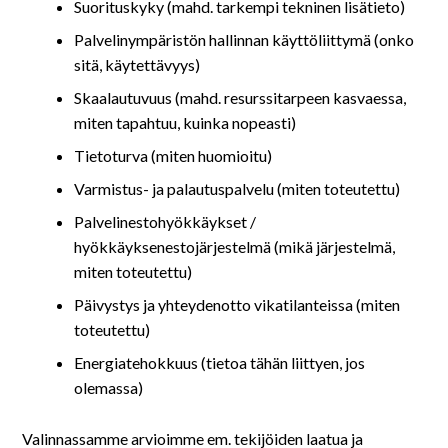
Suorituskyky (mahd. tarkempi tekninen lisätieto)
Palvelinympäristön hallinnan käyttöliittymä (onko
sitä, käytettävyys)
Skaalautuvuus (mahd. resurssitarpeen kasvaessa,
miten tapahtuu, kuinka nopeasti)
Tietoturva (miten huomioitu)
Varmistus- ja palautuspalvelu (miten toteutettu)
Palvelinestohyökkäykset /
hyökkäyksenestojärjestelmä (mikä järjestelmä,
miten toteutettu)
Päivystys ja yhteydenotto vikatilanteissa (miten
toteutettu)
Energiatehokkuus (tietoa tähän liittyen, jos
olemassa)
Valinnassamme arvioimme em. tekijöiden laatua ja