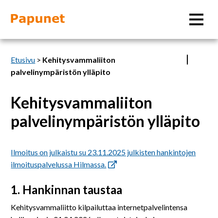
Hae
Etusivu
>
Kehitysvammaliiton
palvelinympäristön ylläpito
Kehitysvammaliiton
Tietoa
palvelinympäristön ylläpito
Materiaalit
Ilmoitus on julkaistu su 23.11.2025 julkisten hankintojen
Kuvatyökalut
ilmoituspalvelussa Hilmassa.
1. Hankinnan taustaa
Saavutettavuus
Kehitysvammaliitto kilpailuttaa internetpalvelintensa