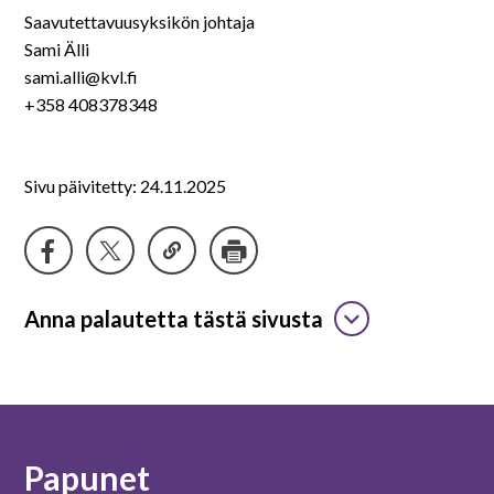
Saavutettavuusyksikön johtaja
Sami Älli
sami.alli@kvl.fi
+358 408378348
Sivu päivitetty: 24.11.2025
Anna palautetta tästä sivusta
Papunet