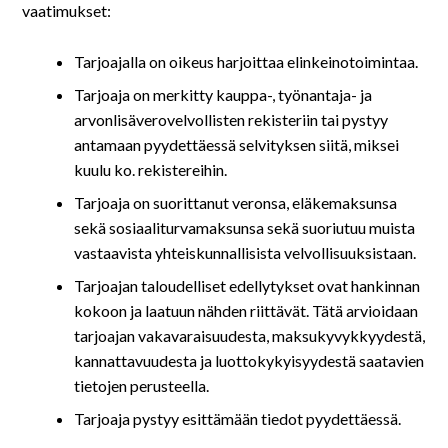
vaatimukset:
Tarjoajalla on oikeus harjoittaa elinkeinotoimintaa.
Tarjoaja on merkitty kauppa-, työnantaja- ja
arvonlisäverovelvollisten rekisteriin tai pystyy
antamaan pyydettäessä selvityksen siitä, miksei
kuulu ko. rekistereihin.
Tarjoaja on suorittanut veronsa, eläkemaksunsa
sekä sosiaaliturvamaksunsa sekä suoriutuu muista
vastaavista yhteiskunnallisista velvollisuuksistaan.
Tarjoajan taloudelliset edellytykset ovat hankinnan
kokoon ja laatuun nähden riittävät. Tätä arvioidaan
tarjoajan vakavaraisuudesta, maksukyvykkyydestä,
kannattavuudesta ja luottokykyisyydestä saatavien
tietojen perusteella.
Tarjoaja pystyy esittämään tiedot pyydettäessä.