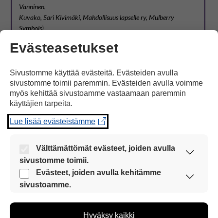
Vanninen,
Kuvako, Sari Kivimäki, Mahdollisuus lapselle ry, Mulberry
Symbols)
Lähde:
Folkhälsan/visuellt
&
Lärum
, toteutus suomeksi:
Evästeasetukset
Papunet
Sivustomme käyttää evästeitä. Evästeiden avulla
Koulusanasto (kuvatyökalu)
sivustomme toimii paremmin. Evästeiden avulla voimme
myös kehittää sivustoamme vastaamaan paremmin
käyttäjien tarpeita.
Lue lisää evästeistämme
Välttämättömät evästeet, joiden avulla
sivustomme toimii.
Nämä evästeet ovat aina käytössä, jotta
Evästeet, joiden avulla kehitämme
sivustoamme voi käyttää sujuvasti ja turvallisesti.
sivustoamme.
Näiden evästeiden avulla keräämme tietoa, miten
sivustoamme käytetään. Tiedon avulla voimme
Hyväksy kaikki
kehittää sivustoamme vastaamaan paremmin