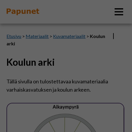
Hae
Etusivu
>
Materiaalit
>
Kuvamateriaalit
>
Koulun
arki
Koulun arki
Tietoa
Materiaalit
Tällä sivulla on tulostettavaa kuvamateriaalia
varhaiskasvatuksen ja koulun arkeen.
Kuvatyökalut
Saavutettavuus