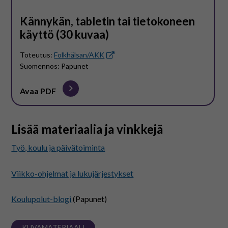
Kännykän, tabletin tai tietokoneen
käyttö (30 kuvaa)
Toteutus:
Folkhälsan/AKK
Suomennos: Papunet
Avaa PDF
Lisää materiaalia ja vinkkejä
Työ, koulu ja päivätoiminta
Viikko-ohjelmat ja lukujärjestykset
Koulupolut-blogi
(Papunet)
KUVAMATERIAALI