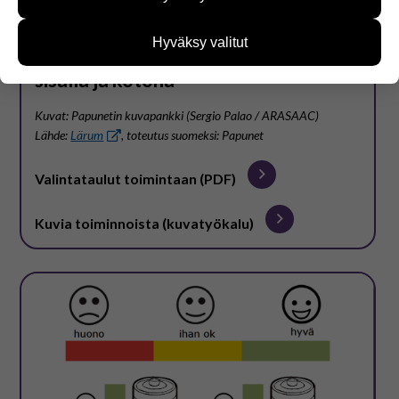
käyttäjien tarpeita. Tietoa kerätään esimerkiksi
kävijämääristä ja siitä, mitä sivuja käytetään ja
Hyväksy valitut
Valintataulut toimintaan ulkona,
miten sivuilla liikutaan. Emme kuitenkaan kerää
henkilötietoja kuten nimiä, eikä tietoja voi yhdistää
sisällä ja kotona
yksittäiseen käyttäjään.
Voit valita, hyväksytkö näiden evästeiden käytön.
Kuvat: Papunetin kuvapankki (Sergio Palao / ARASAAC)
Lähde:
Lärum
, toteutus suomeksi: Papunet
Valintataulut toimintaan (PDF)
Kuvia toiminnoista (kuvatyökalu)