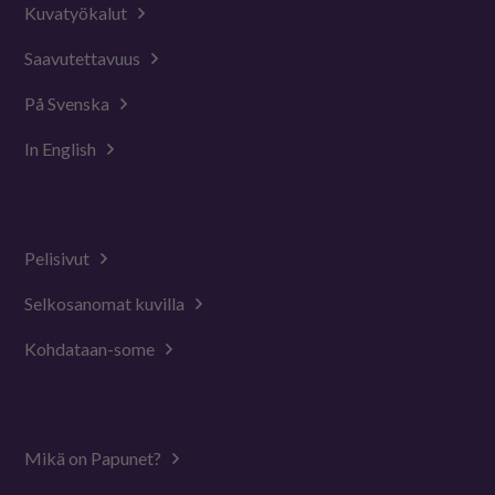
Kuvatyökalut
Saavutettavuus
På Svenska
In English
Pelisivut
Selkosanomat kuvilla
Kohdataan-some
Mikä on Papunet?