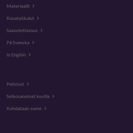
Materiaalit
Kuvatyökalut
Saavutettavuus
På Svenska
In English
Pelisivut
Selkosanomat kuvilla
Kohdataan-some