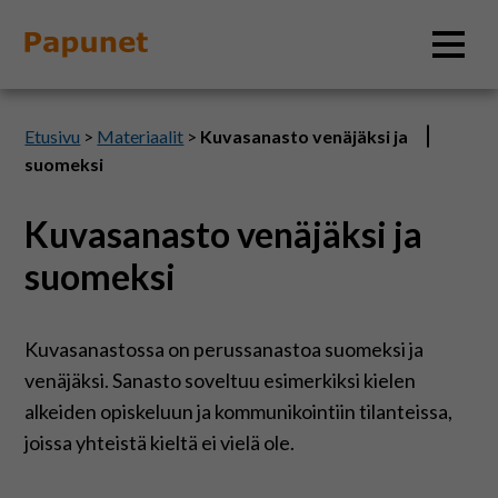
Hae
Etusivu
>
Materiaalit
>
Kuvasanasto venäjäksi ja
suomeksi
Kuvasanasto venäjäksi ja
Tietoa
suomeksi
Materiaalit
Kuvasanastossa on perussanastoa suomeksi ja
Kuvatyökalut
venäjäksi. Sanasto soveltuu esimerkiksi kielen
alkeiden opiskeluun ja kommunikointiin tilanteissa,
Saavutettavuus
joissa yhteistä kieltä ei vielä ole.