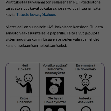
På svenska
Voit tulostaa kuvasanaston sellaisenaan PDF-tiedostona
tai avata sivut kuvatyökalussa, jossa voit vaihtaa ja lisätä
kuvia.
Tutustu kuvatyökaluun.
In English
Materiaali on suunniteltu A5-kokoiseen kansioon. Tulosta
sanasto vaakasuuntaiselle paperille. Taita sivut ja pujota
sitten muovitaskuihin. Lisää eri osioiden väliin välilehdet
kansion selaamisen helpottamiseksi.