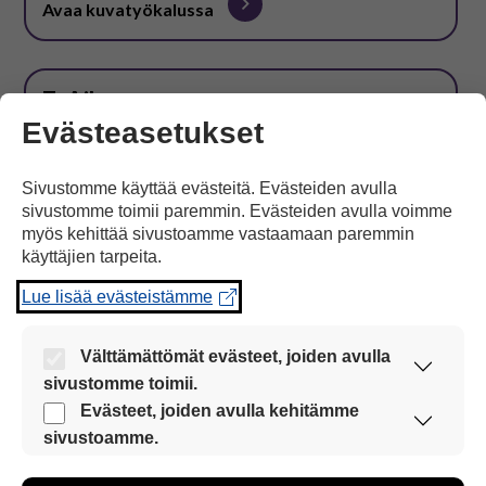
Avaa kuvatyökalussa
7. Aika
Evästeasetukset
Avaa kuvatyökalussa
Sivustomme käyttää evästeitä. Evästeiden avulla
sivustomme toimii paremmin. Evästeiden avulla voimme
myös kehittää sivustoamme vastaamaan paremmin
8. Adjektiivit
käyttäjien tarpeita.
Lue lisää evästeistämme
Avaa kuvatyökalussa
Välttämättömät evästeet, joiden avulla
sivustomme toimii.
9. Paikat
Nämä evästeet ovat aina käytössä, jotta
Evästeet, joiden avulla kehitämme
sivustoamme voi käyttää sujuvasti ja turvallisesti.
sivustoamme.
Avaa kuvatyökalussa
Näiden evästeiden avulla keräämme tietoa, miten
sivustoamme käytetään. Tiedon avulla voimme