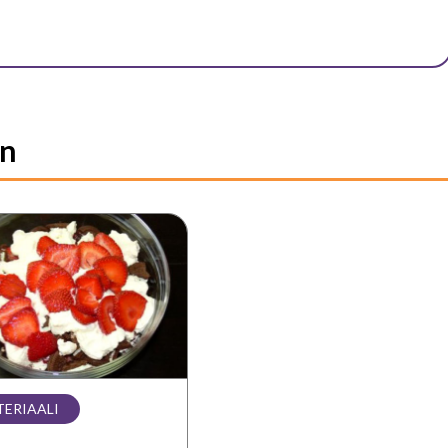
on
ohjeet:
uoat
ERIAALI