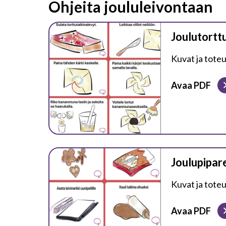
Ohjeita joululeivontaan
Joulutortt
Kuvat ja tote
Avaa PDF
Joulupipar
Kuvat ja tote
Avaa PDF