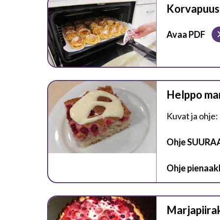
Korvapuust
Avaa PDF
Helppo marj
Kuvat ja ohje
Ohje SUURA
Ohje pienaakk
Marjapiira