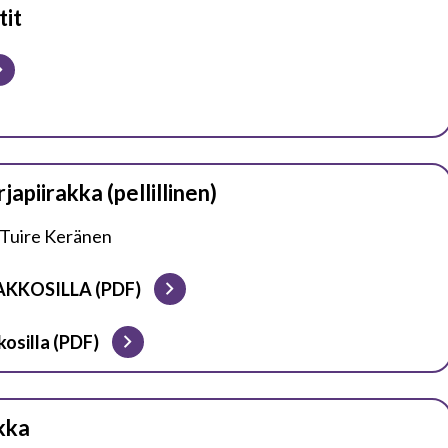
it
apiirakka (pellillinen)
: Tuire Keränen
AKKOSILLA (PDF)
osilla (PDF)
kka