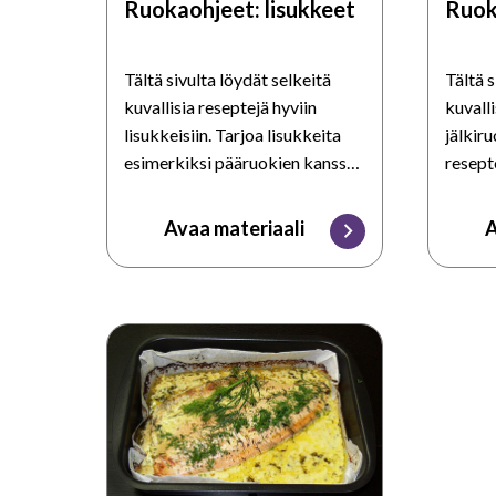
Ruokaohjeet: lisukkeet
Ruok
Tältä sivulta löydät selkeitä
Tältä s
kuvallisia reseptejä hyviin
kuvalli
lisukkeisiin. Tarjoa lisukkeita
jälkiru
esimerkiksi pääruokien kanssa.
resepte
Voit selata reseptejä netissä tai
tulosta
ladata ja tulostaa niitä.
Avaa materiaali
A
Ruokaohjeet:
pääruoat