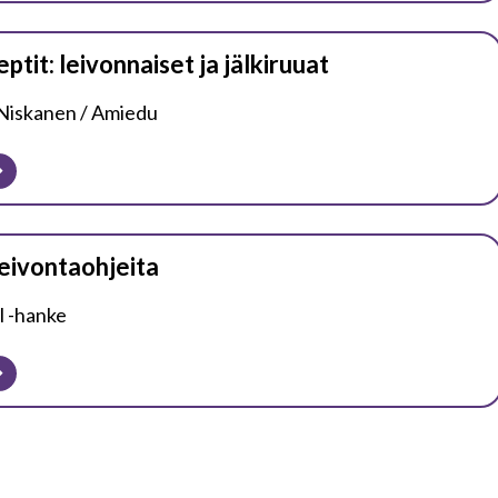
ptit: leivonnaiset ja jälkiruuat
Niskanen / Amiedu
leivontaohjeita
l -hanke