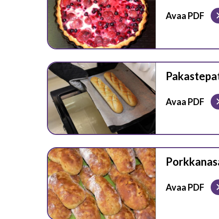
Avaa PDF
Pakastepa
Avaa PDF
Porkkanas
Avaa PDF