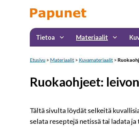
Tietoa
Materiaalit
Kuv
Etusivu
>
Materiaalit
>
Kuvamateriaalit
>
Ruokaohj
Ruokaohjeet: leivon
Tältä sivulta löydät selkeitä kuvallis
selata reseptejä netissä tai ladata ja 