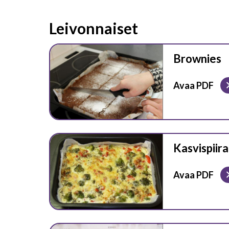
Leivonnaiset
Brownies
Avaa PDF
Kasvispiir
Avaa PDF