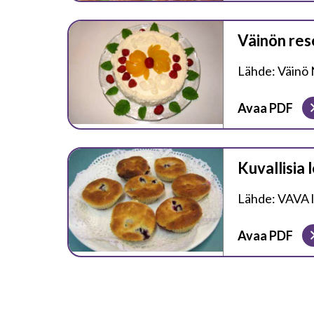
Väinön rese
Lähde: Väinö 
Avaa PDF
Kuvallisia 
Lähde: VAVA l
Avaa PDF