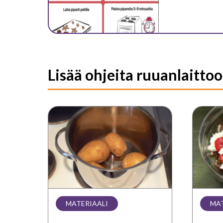
Lisää ohjeita ruuanlaitto
Ruokaohjeet:
Ruoka
lisukkeet
jälkir
MATERIAALI
MAT