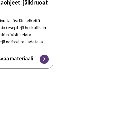
aohjeet: jälkiruoat
ivulta löydät selkeitä
sia reseptejä herkullisiin
okiin. Voit selata
jä netissä tai ladata ja
a niitä.
vaa materiaali