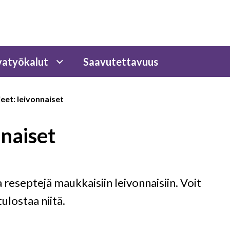
atyökalut
Saavutettavuus
eet: leivonnaiset
naiset
ia reseptejä maukkaisiin leivonnaisiin. Voit
tulostaa niitä.