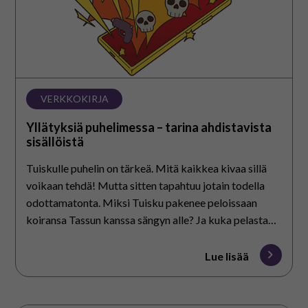
VERKKOKIRJA
Yllätyksiä puhelimessa – tarina ahdistavista
sisällöistä
Tuiskulle puhelin on tärkeä. Mitä kaikkea kivaa sillä
voikaan tehdä! Mutta sitten tapahtuu jotain todella
odottamatonta. Miksi Tuisku pakenee peloissaan
koiransa Tassun kanssa sängyn alle? Ja kuka pelastaa
hänet?
Lue lisää