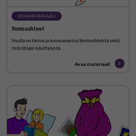
KUVAMATERIAALI
Ihmissuhteet
Sivulla on tietoa ja kuvasanastoa ihmissuhteista sekä
ristiriitojen käsittelystä.
Avaa materiaali
Vinkkejä
lorujen
käyttöön