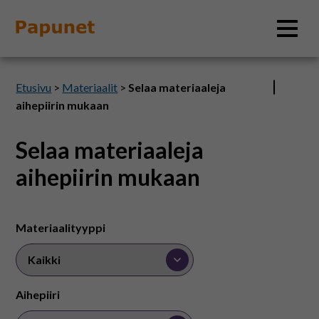
Hae
Etusivu
>
Materiaalit
>
Selaa materiaaleja
aihepiirin mukaan
Selaa materiaaleja
Tietoa
aihepiirin mukaan
Materiaalit
Materiaalityyppi
Kuvatyökalut
Saavutettavuus
Aihepiiri