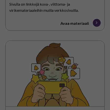
Sivulla on linkkejä kuva-, viittoma- ja
virikemateriaaleihin muilla verkkosivuilla.
Avaa materiaali
Puhelin
parkissa
–
tarina
pelaamisesta