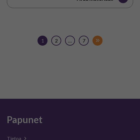
1
2
…
7
Papunet
Tietoa