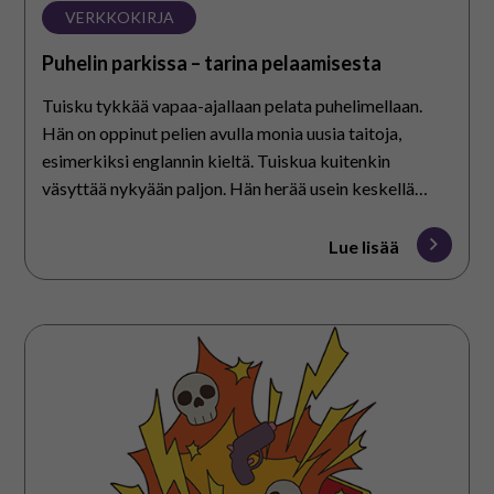
VERKKOKIRJA
Puhelin parkissa – tarina pelaamisesta
Tuisku tykkää vapaa-ajallaan pelata puhelimellaan.
Hän on oppinut pelien avulla monia uusia taitoja,
esimerkiksi englannin kieltä. Tuiskua kuitenkin
väsyttää nykyään paljon. Hän herää usein keskellä
yötä ja niskaan koskee. Tuiskulla on myös salaisuus,
josta hän ei
Lue lisää
ole kertonut kenellekään. Mistä tässä kaikessa on
kysymys?
Yllätyksiä
puhelimessa
–
tarina
ahdistavista
sisällöistä