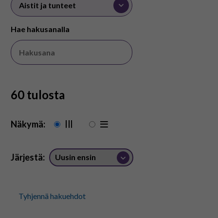
På svenska
Hae hakusanalla
In English
60 tulosta
Näkymä:
Järjestä:
Tyhjennä hakuehdot