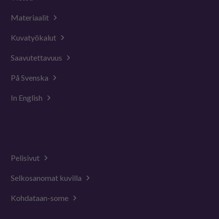
Materiaalit
Kuvatyökalut
Saavutettavuus
På Svenska
In English
Pelisivut
Selkosanomat kuvilla
Kohdataan-some