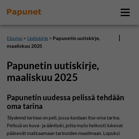
Hae
Etusivu
>
Uutiskirje
>
Papunetin uutiskirje,
maaliskuu 2025
Papunetin uutiskirje,
Tietoa
maaliskuu 2025
Materiaalit
Papunetin uudessa pelissä tehdään
Kuvatyökalut
oma tarina
Täydennä tarinaa
on peli, jossa luodaan itse oma tarina.
Saavutettavuus
Pelissä on kuva- ja äänituki, jotta myös heikosti lukevat
pääsevät matkaamaan tarinoiden maailmaan. Lopuksi