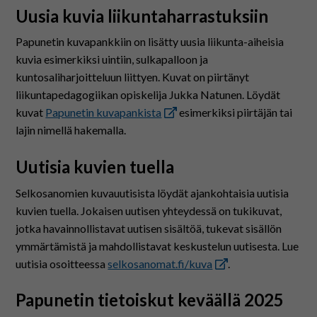
Uusia kuvia liikuntaharrastuksiin
Papunetin kuvapankkiin on lisätty uusia liikunta-aiheisia
kuvia esimerkiksi uintiin, sulkapalloon ja
kuntosaliharjoitteluun liittyen. Kuvat on piirtänyt
liikuntapedagogiikan opiskelija Jukka Natunen. Löydät
kuvat
Papunetin kuvapankista
esimerkiksi piirtäjän tai
lajin nimellä hakemalla.
Uutisia kuvien tuella
Selkosanomien kuvauutisista löydät ajankohtaisia uutisia
kuvien tuella. Jokaisen uutisen yhteydessä on tukikuvat,
jotka havainnollistavat uutisen sisältöä, tukevat sisällön
ymmärtämistä ja mahdollistavat keskustelun uutisesta. Lue
uutisia osoitteessa
selkosanomat.fi/kuva
.
Papunetin tietoiskut keväällä 2025