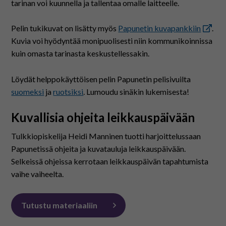
På svenska
tarinan voi kuunnella ja tallentaa omalle laitteelle.
Pelin tukikuvat on lisätty myös
Papunetin kuvapankkiin
.
In English
Kuvia voi hyödyntää monipuolisesti niin kommunikoinnissa
kuin omasta tarinasta keskustellessakin.
Löydät helppokäyttöisen pelin Papunetin pelisivuilta
suomeksi
ja
ruotsiksi
. Lumoudu sinäkin lukemisesta!
Kuvallisia ohjeita leikkauspäivään
Tulkkiopiskelija Heidi Manninen tuotti harjoittelussaan
Papunetissä ohjeita ja kuvatauluja leikkauspäivään.
Selkeissä ohjeissa kerrotaan leikkauspäivän tapahtumista
vaihe vaiheelta.
Tutustu materiaaliin