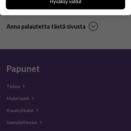
Hyväksy valitut
miten sivuilla liikutaan. Emme kuitenkaan kerää
henkilötietoja kuten nimiä, eikä tietoja voi yhdistää
yksittäiseen käyttäjään.
Voit valita, hyväksytkö näiden evästeiden käytön.
Anna palautetta tästä sivusta
Papunet
Tietoa
Materiaalit
Kuvatyökalut
Saavutettavuus