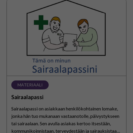
Sairaalapassi
MATERIAALI
Sairaalapassi
Sairaalapassi on asiakkaan henkilökohtainen lomake,
jonka hän tuo mukanaan vastaanotolle, päivystykseen
tai sairaalaan. Sen avulla asiakas kertoo itsestään,
kommunikoinnistaan, terveydestään ja sairauksistaan