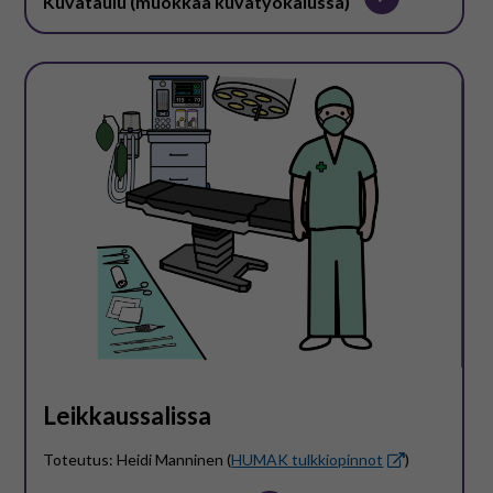
Kuvataulu (muokkaa kuvatyökalussa)
Leikkaussalissa
Toteutus: Heidi Manninen (
HUMAK tulkkiopinnot
)