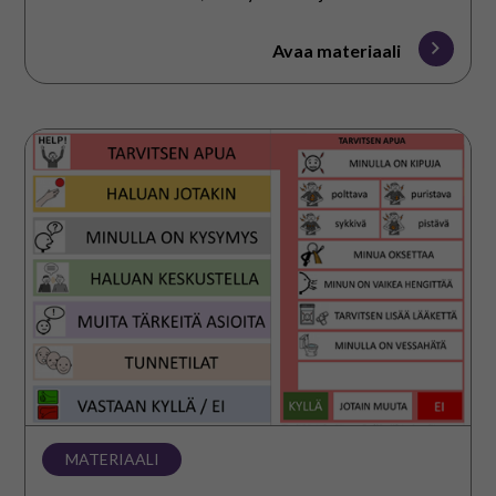
sekä tuen tarpeistaan tutkimus- ja hoitotilanteissa ja
sairaalassa ollessaan. Passi ei ole lääketieteellinen
Avaa materiaali
asiakirja, vaan opas, joka antaa henkilökunnalle
tärkeää tietoa asiakkaan kohtaamiseen.
Viestiapuri
sairaalaan
MATERIAALI