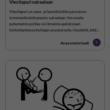
Viestiapuri sairaalaan
Viestiapuri on sana- ja lauselistoihin perustuva
kommunikointisanasto sairaalaan. Sen avulla
puhumaton potilas voi ilmaista ajatuksiaan
hoitotilanteissa hoitajan avustuksella. Huolehdi, että
Viestiapuri on aina helposti saatavilla.
Avaa materiaali
Terveys
ja
sairastuminen