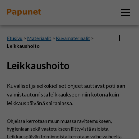
Hae
Etusivu
>
Materiaalit
>
Kuvamateriaalit
>
Leikkaushoito
Leikkaushoito
Tietoa
Materiaalit
Kuvalliset ja selkokieliset ohjeet auttavat potilaan
valmistautumista leikkaukseen niin kotona kuin
Kuvatyökalut
leikkauspäivänä sairaalassa.
Saavutettavuus
Ohjeissa kerrotaan muun muassa ravitsemukseen,
hygieniaan sekä vaatetukseen liittyvistä asioista.
Leikkauspäivän toiminnoista kerrotaan vaihe vaiheelta