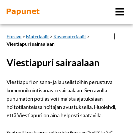
Hae
Etusivu
>
Materiaalit
>
Kuvamateriaalit
>
Viestiapuri sairaalaan
Viestiapuri sairaalaan
Tietoa
Materiaalit
Viestiapuri on sana- ja lauselistoihin perustuva
kommunikointisanasto sairaalaan. Sen avulla
Kuvatyökalut
puhumaton potilas voi ilmaista ajatuksiaan
hoitotilanteissa hoitajan avustuksella. Huolehdi,
että Viestiapuri on aina helposti saatavilla.
Saavutettavuus
Sovi potilaan kanssa, miten hän ilmaisee ”kyllä” ja ”ei”.