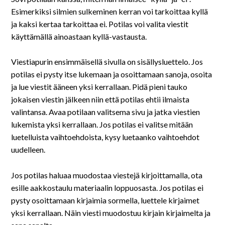
På svenska
Esimerkiksi silmien sulkeminen kerran voi tarkoittaa kyllä
ja kaksi kertaa tarkoittaa ei. Potilas voi valita viestit
In English
käyttämällä ainoastaan kyllä-vastausta.
Viestiapurin ensimmäisellä sivulla on sisällysluettelo. Jos
potilas ei pysty itse lukemaan ja osoittamaan sanoja, osoita
ja lue viestit ääneen yksi kerrallaan. Pidä pieni tauko
jokaisen viestin jälkeen niin että potilas ehtii ilmaista
valintansa. Avaa potilaan valitsema sivu ja jatka viestien
lukemista yksi kerrallaan. Jos potilas ei valitse mitään
luetelluista vaihtoehdoista, kysy luetaanko vaihtoehdot
uudelleen.
Jos potilas haluaa muodostaa viestejä kirjoittamalla, ota
esille aakkostaulu materiaalin loppuosasta. Jos potilas ei
pysty osoittamaan kirjaimia sormella, luettele kirjaimet
yksi kerrallaan. Näin viesti muodostuu kirjain kirjaimelta ja