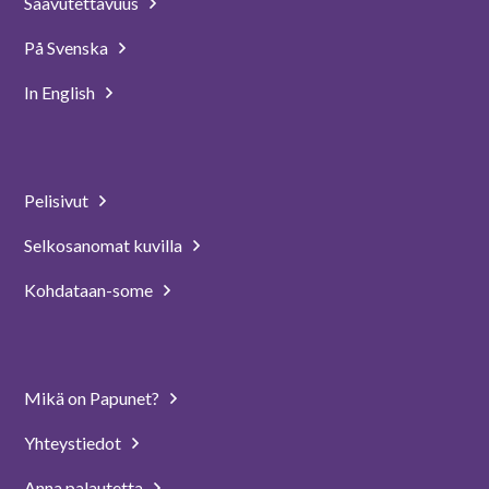
Saavutettavuus
På Svenska
In English
Pelisivut
Selkosanomat kuvilla
Kohdataan-some
Mikä on Papunet?
Yhteystiedot
Anna palautetta