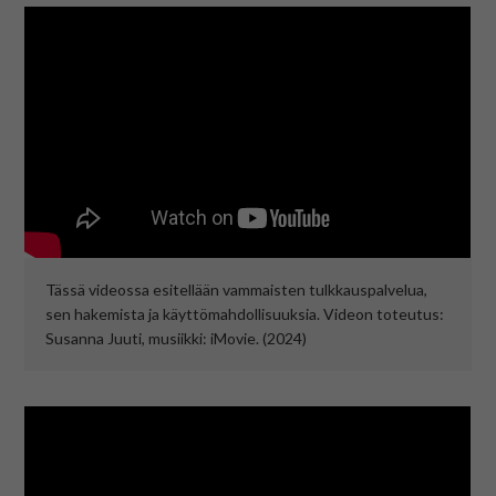
På svenska
In English
Tässä videossa esitellään vammaisten tulkkauspalvelua,
sen hakemista ja käyttömahdollisuuksia. Videon toteutus:
Susanna Juuti, musiikki: iMovie. (2024)