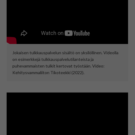
Jokaisen tulkkauspalvelun sisältö on yksilöllinen. Videolla
on esimerkkejä tulkkauspalvelutilanteista ja
puhevammaisten tulkit kertovat työstään. Video:
Kehitysvammaliiton Tikoteekki (2022).