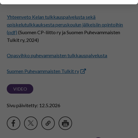
henkilötietoja kuten nimiä, eikä tietoja voi yhdistää
perusopetuksessa
(Opetushallitus)
yksittäiseen käyttäjään.
Voit valita, hyväksytkö näiden evästeiden käytön.
Yhteenveto Kelan tulkkauspalvelusta sekä
opiskelutulkkauksesta peruskoulun jälkeisiin opintoihin
(pdf)
(Suomen CP-liitto ry ja Suomen Puhevammaisten
Tulkit ry, 2024)
Opasvihko puhevammaisten tulkkauspalvelusta
Suomen Puhevammaisten Tulkit ry
VIDEO
Sivu päivitetty: 12.5.2026