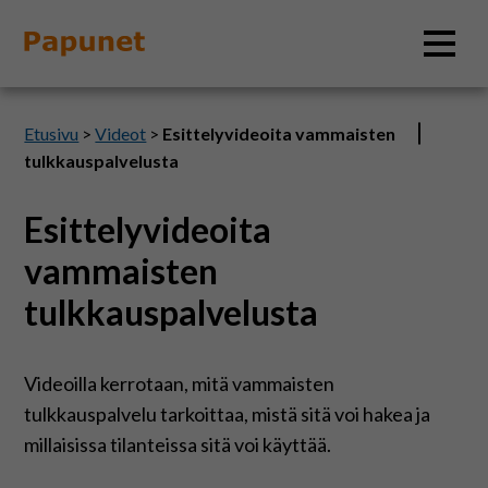
Hae
Etusivu
>
Videot
>
Esittelyvideoita vammaisten
tulkkauspalvelusta
Esittelyvideoita
Tietoa
vammaisten
Materiaalit
tulkkauspalvelusta
Kuvatyökalut
Videoilla kerrotaan, mitä vammaisten
tulkkauspalvelu tarkoittaa, mistä sitä voi hakea ja
Saavutettavuus
millaisissa tilanteissa sitä voi käyttää.