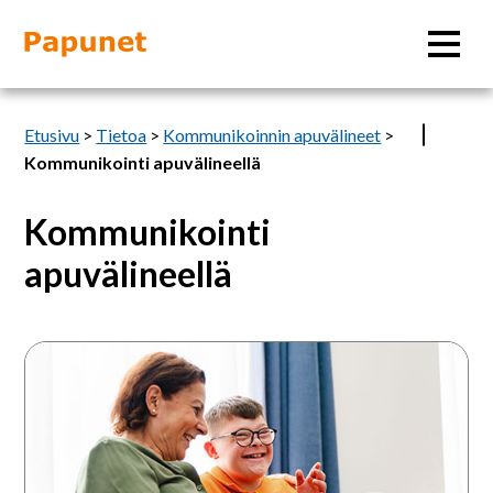
Hae
Etusivu
>
Tietoa
>
Kommunikoinnin apuvälineet
>
Kommunikointi apuvälineellä
Kommunikointi
Tietoa
apuvälineellä
Materiaalit
Keskustelukumppanin
Kuvatyökalut
rooli
Saavutettavuus