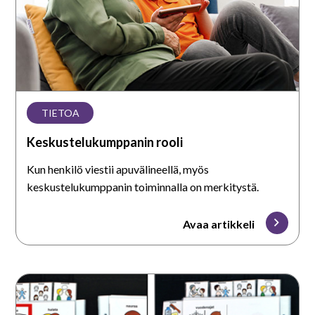
På svenska
In English
TIETOA
Keskustelukumppanin rooli
Kun henkilö viestii apuvälineellä, myös
keskustelukumppanin toiminnalla on merkitystä.
Avaa artikkeli
Kerronta
avainsanoilla
tai