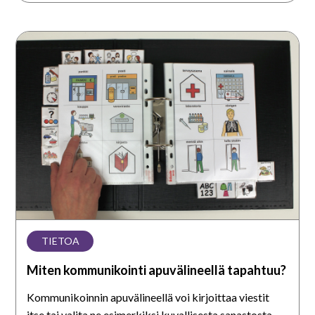
Miten
kommunikointi
apuvälineellä
tapahtuu?
TIETOA
Miten kommunikointi apuvälineellä tapahtuu?
Kommunikoinnin apuvälineellä voi kirjoittaa viestit
itse tai valita ne esimerkiksi kuvallisesta sanastosta.