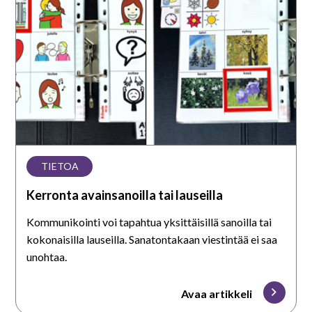
lauseilla
TIETOA
Kerronta avainsanoilla tai lauseilla
Kommunikointi voi tapahtua yksittäisillä sanoilla tai
kokonaisilla lauseilla. Sanatontakaan viestintää ei saa
unohtaa.
Avaa artikkeli