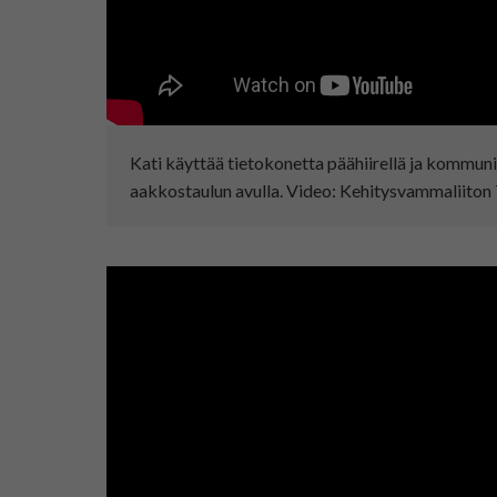
Kati käyttää tietokonetta päähiirellä ja kommun
aakkostaulun avulla. Video: Kehitysvammaliiton