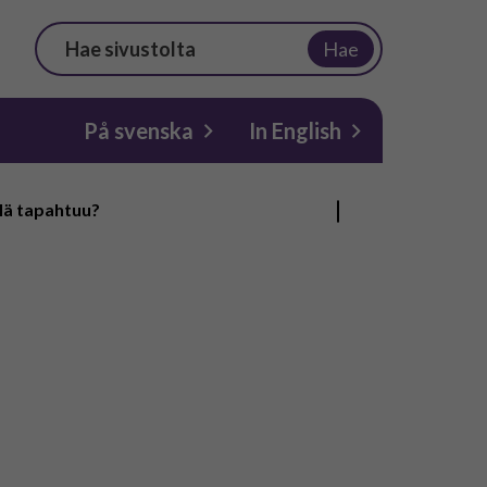
Hae
På svenska
In English
lä tapahtuu?