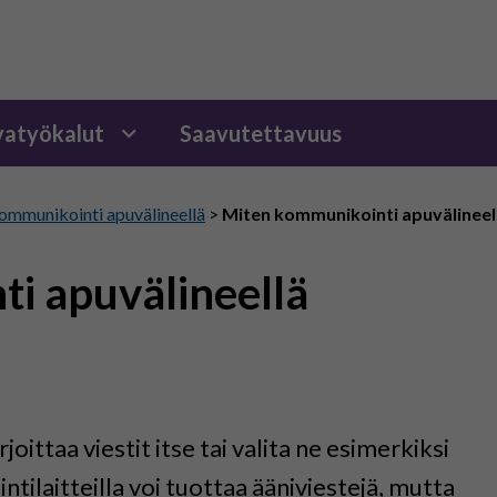
atyökalut
Saavutettavuus
ommunikointi apuvälineellä
>
Miten kommunikointi apuvälineel
i apuvälineellä
ittaa viestit itse tai valita ne esimerkiksi
tilaitteilla voi tuottaa ääniviestejä, mutta