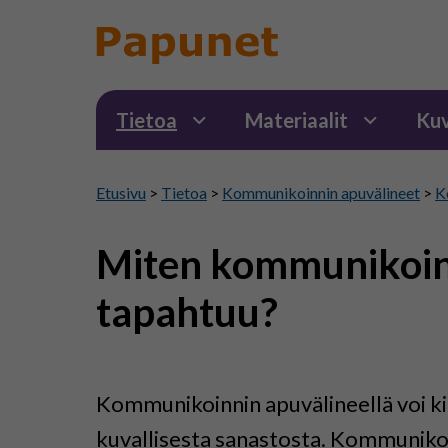
Tietoa
Materiaalit
Kuv
Etusivu
>
Tietoa
>
Kommunikoinnin apuvälineet
>
K
Miten kommunikoint
tapahtuu?
Kommunikoinnin apuvälineellä voi kirjo
kuvallisesta sanastosta. Kommunikoin