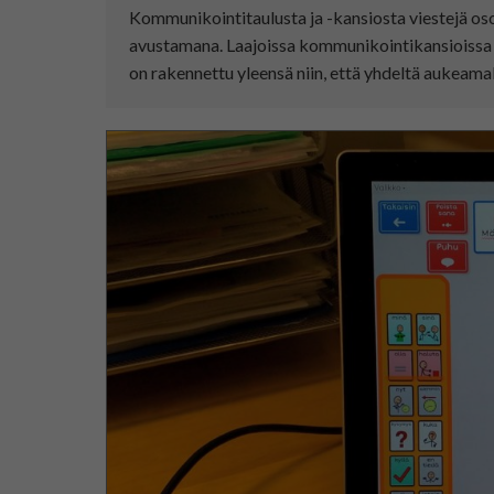
Kommunikointitaulusta ja -kansiosta viestejä oso
avustamana. Laajoissa kommunikointikansioissa 
on rakennettu yleensä niin, että yhdeltä aukeamal