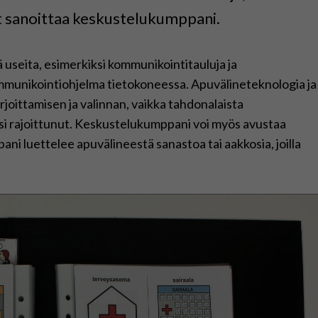
it sanoittaa keskustelukumppani.
 useita, esimerkiksi kommunikointitauluja ja
mmunikointiohjelma tietokoneessa. Apuvälineteknologia ja
irjoittamisen ja valinnan, vaikka tahdonalaista
lisi rajoittunut. Keskustelukumppani voi myös avustaa
ni luettelee apuvälineestä sanastoa tai aakkosia, joilla