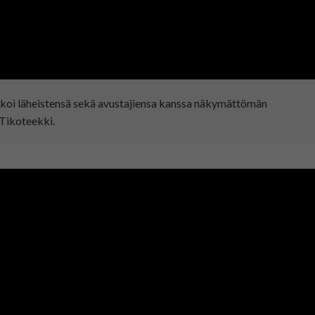
ikoi läheistensä sekä avustajiensa kanssa näkymättömän
 Tikoteekki.