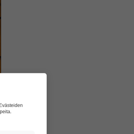
 Evästeiden
peita.