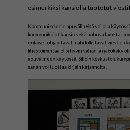
esimerkiksi kansiolla tuotetut viest
Kommunikoinnin apuvälineitä voi olla käytössä
kommunikointikansio sekä puhuva laite tai ko
erilaiset ohjaintavat mahdollistavat viestien k
lihastoimintaa olisi hyvin vähän ja näkökyky o
apuvälineen käytössä. Silloin keskustelukumppa
sanan voi tuottaa kirjain kirjaimelta.