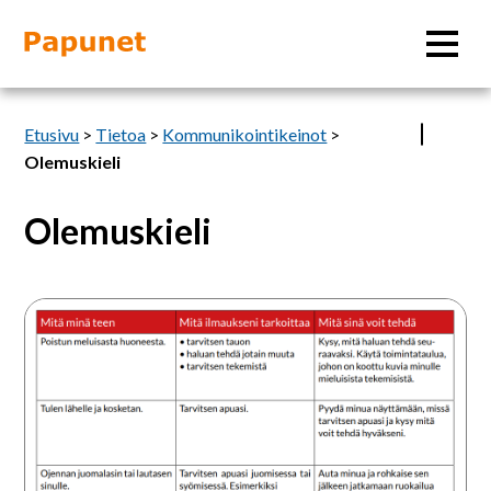
Hae
Etusivu
>
Tietoa
>
Kommunikointikeinot
>
Olemuskieli
Olemuskieli
Tietoa
Materiaalit
Olemuskieliset
ilmaisuni
-
Kuvatyökalut
lomake
Saavutettavuus