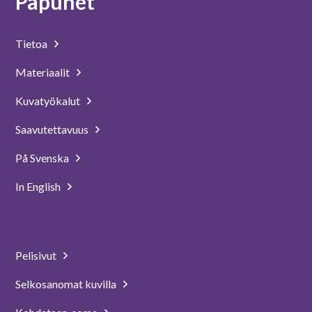
Papunet
Tietoa
Materiaalit
Kuvatyökalut
Saavutettavuus
På Svenska
In English
Pelisivut
Selkosanomat kuvilla