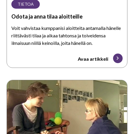
TIETOA
Odota ja anna tilaa aloitteille
Voit vahvistaa kumppanisi aloitteita antamalla hänelle
riittävästi tilaa ja aikaa tahtonsa ja toiveidensa
ilmaisuun niillä keinoilla, joita hänellä on.
Avaa artikkeli
Ole
läsnä
ja
kiinnostunut