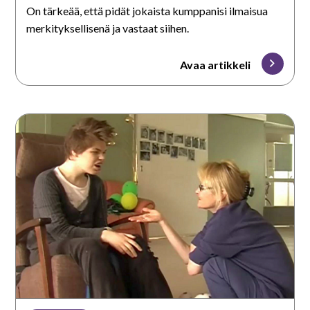
On tärkeää, että pidät jokaista kumppanisi ilmaisua
merkityksellisenä ja vastaat siihen.
Avaa artikkeli
Odota
ja
anna
tilaa
aloitteille