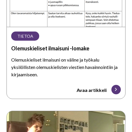
På svenska
In English
TIETOA
Olemuskieliset ilmaisuni -lomake
Olemuskieliset ilmaisuni on väline ja työkalu
yksilöllisten olemuskielisten viestien havainnointiin ja
kirjaamiseen.
Avaa artikkeli
Tarkista
yhteisymmärrys