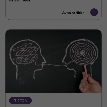
Avaa artikkeli
Selkokieli
TIETOA