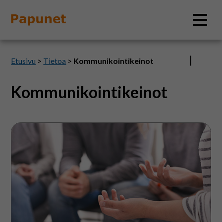
Hae
Etusivu
>
Tietoa
>
Kommunikointikeinot
Kommunikointikeinot
Tietoa
Viittominen
Materiaalit
vahvistaa
puhetta
Kuvatyökalut
Saavutettavuus