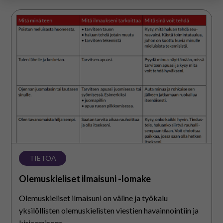
yksittäiseen käyttäjään.
Voit valita, hyväksytkö näiden evästeiden käytön.
Olemuskieliset
ilmaisuni
-
lomake
TIETOA
Olemuskieliset ilmaisuni -lomake
Olemuskieliset ilmaisuni on väline ja työkalu
yksilöllisten olemuskielisten viestien havainnointiin ja
kirjaamiseen.