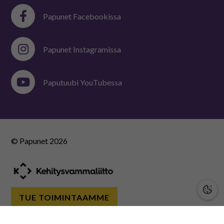
Papunet Facebookissa
Papunet Instagramissa
Paputuubi YouTubessa
© Papunet
2026
TUE TOIMINTAAMME