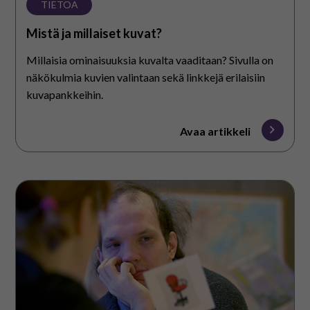
TIETOA
Mistä ja millaiset kuvat?
Millaisia ominaisuuksia kuvalta vaaditaan? Sivulla on
näkökulmia kuvien valintaan sekä linkkejä erilaisiin
kuvapankkeihin.
Avaa artikkeli
PECS®-
menetelmä