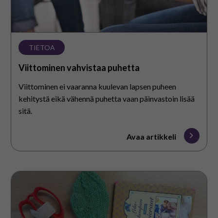
På svenska
In English
TIETOA
Viittominen vahvistaa puhetta
Viittominen ei vaaranna kuulevan lapsen puheen
kehitystä eikä vähennä puhetta vaan päinvastoin lisää
sitä.
Avaa artikkeli
Kommunikaatiotaidot
kasvavat
koulun
arjessa