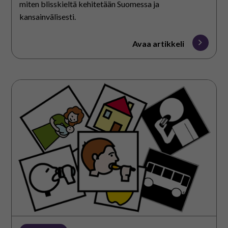
miten blisskieltä kehitetään Suomessa ja
kansainvälisesti.
Avaa artikkeli
Mistä
ja
millaiset
kuvat?