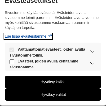
Evästeasetukset
keskustelumattomenetelmä
Sivustomme käyttää evästeitä. Evästeiden avulla
sivustomme toimii paremmin. Evästeiden avulla voimme
myös kehittää sivustoamme vastaamaan paremmin
käyttäjien tarpeita.
Lue lisää evästeistämme
Välttämättömät evästeet, joiden avulla
sivustomme toimii.
TIETOA
Nämä evästeet ovat aina käytössä, jotta
Evästeet, joiden avulla kehitämme
sivustoamme voi käyttää sujuvasti ja turvallisesti.
Talking Mats® -keskustelumattomenetelmä
sivustoamme.
Näiden evästeiden avulla keräämme tietoa, miten
Talking Mats® -menetelmässä käytetään
sivustoamme käytetään. Tiedon avulla voimme
kuvakortteja apuna mielipiteen ilmaisussa.
Hyväksy kaikki
kehittää sivustoamme vastaamaan paremmin
käyttäjien tarpeita. Tietoa kerätään esimerkiksi
kävijämääristä ja siitä, mitä sivuja käytetään ja
Avaa artikkeli
Hyväksy valitut
miten sivuilla liikutaan. Emme kuitenkaan kerää
henkilötietoja kuten nimiä, eikä tietoja voi yhdistää