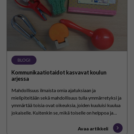
BLOGI
Kommunikaatiotaidot kasvavat koulun
arjessa
Mahdollisuus ilmaista omia ajatuksiaan ja
mielipiteitään sekä mahdollisuus tulla ymmärretyksi ja
ymmärtää toisia ovat oikeuksia, joiden kuuluisi kuulua
jokaiselle. Kuitenkin se, mikä toiselle on helppoa ja
itsestään selvää, vaatii toiselta…
Avaa artikkeli