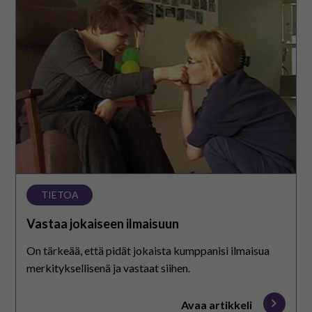
jokaiseen
ilmaisuun
TIETOA
Vastaa jokaiseen ilmaisuun
On tärkeää, että pidät jokaista kumppanisi ilmaisua
merkityksellisenä ja vastaat siihen.
Avaa artikkeli