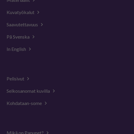
Kuvatyökalut
Saavutettavuus
På Svenska
In English
Pelisivut
Selkosanomat kuvilla
Kohdataan-some
Mikä on Papunet?