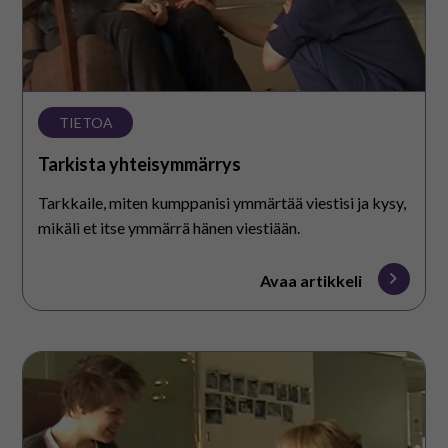
På svenska
In English
TIETOA
Tarkista yhteisymmärrys
Tarkkaile, miten kumppanisi ymmärtää viestisi ja kysy,
mikäli et itse ymmärrä hänen viestiään.
Avaa artikkeli
Mukauta
omaa
ilmaisuasi