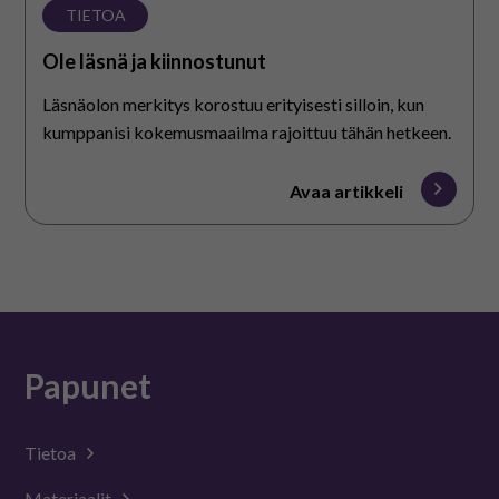
TIETOA
Ole läsnä ja kiinnostunut
Läsnäolon merkitys korostuu erityisesti silloin, kun
kumppanisi kokemusmaailma rajoittuu tähän hetkeen.
Avaa artikkeli
Papunet
Tietoa
Materiaalit