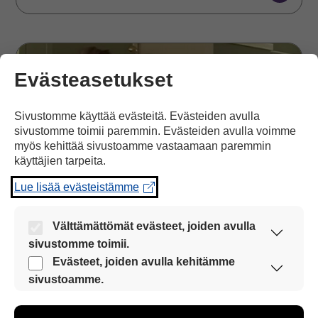
Odota
ja
Evästeasetukset
anna
tilaa
aloitteille
Sivustomme käyttää evästeitä. Evästeiden avulla
sivustomme toimii paremmin. Evästeiden avulla voimme
myös kehittää sivustoamme vastaamaan paremmin
käyttäjien tarpeita.
Lue lisää evästeistämme
Välttämättömät evästeet, joiden avulla
sivustomme toimii.
TIETOA
Nämä evästeet ovat aina käytössä, jotta
Evästeet, joiden avulla kehitämme
sivustoamme voi käyttää sujuvasti ja turvallisesti.
sivustoamme.
Odota ja anna tilaa aloitteille
Näiden evästeiden avulla keräämme tietoa, miten
Voit vahvistaa kumppanisi aloitteita antamalla hänelle
sivustoamme käytetään. Tiedon avulla voimme