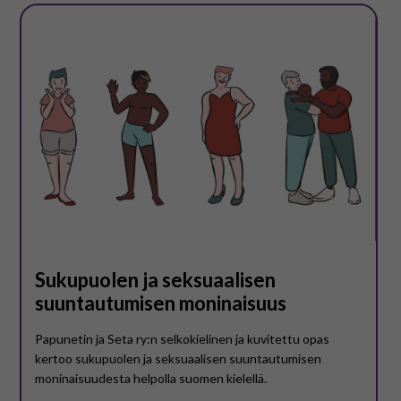
På svenska
In English
Sukupuolen ja seksuaalisen
suuntautumisen moninaisuus
Papunetin ja Seta ry:n selkokielinen ja kuvitettu opas
kertoo sukupuolen ja seksuaalisen suuntautumisen
moninaisuudesta helpolla suomen kielellä.