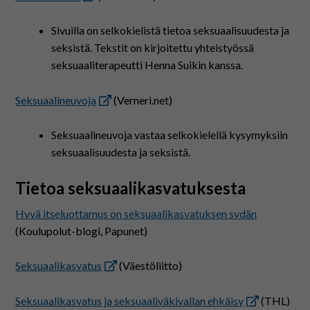
Sivuilla on selkokielistä tietoa seksuaalisuudesta ja
seksistä. Tekstit on kirjoitettu yhteistyössä
seksuaaliterapeutti Henna Suikin kanssa.
Seksuaalineuvoja
(Verneri.net)
Seksuaalineuvoja vastaa selkokielellä kysymyksiin
seksuaalisuudesta ja seksistä.
Tietoa seksuaalikasvatuksesta
Hyvä itseluottamus on seksuaalikasvatuksen sydän
(Koulupolut-blogi, Papunet)
Seksuaalikasvatus
(Väestöliitto)
Seksuaalikasvatus ja seksuaaliväkivallan ehkäisy
(THL)