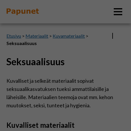
Hae
Etusivu
>
Materiaalit
>
Kuvamateriaalit
>
Seksuaalisuus
Seksuaalisuus
Tietoa
Materiaalit
Kuvalliset ja selkeät materiaalit sopivat
seksuaalikasvatuksen tueksi ammattilaisille ja
Kuvatyökalut
läheisille. Materiaalien teemoja ovat mm. kehon
muutokset, seksi, tunteet ja hygienia.
Saavutettavuus
Kuvalliset materiaalit