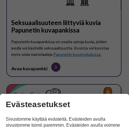
Seksuaalisuuteen liittyviä kuvia
Papunetin kuvapankissa
Papunetin kuvapankissa on useita satoja kuvia, joiden
avulla voi käsitellä seksuaalisuutta. Kuvista voi koostaa
myös omia materiaaleja
Papunetin kuvatyökalussa.
Avaa kuvapankki
Evästeasetukset
Sivustomme käyttää evästeitä. Evästeiden avulla
sivustomme toimii paremmin. Evästeiden avulla voimme