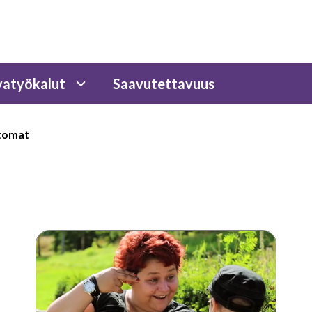
atyökalut
Saavutettavuus
ttomat
Tukiviittominen