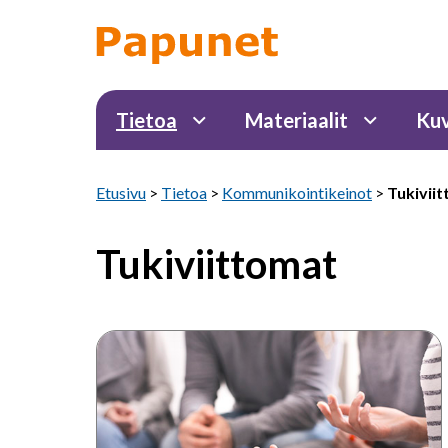
Tietoa
Materiaalit
Kuv
Etusivu
>
Tietoa
>
Kommunikointikeinot
>
Tukivii
Tukiviittomat
Viittominen
vahvistaa
puhetta