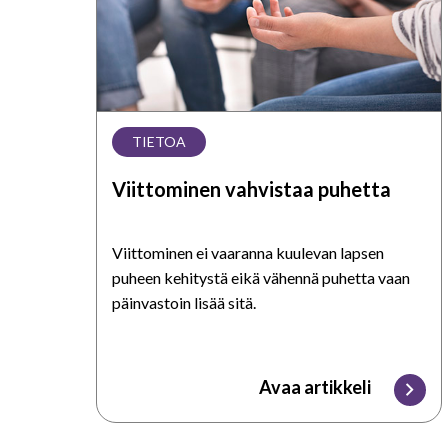
TIETOA
Viittominen vahvistaa puhetta
Viittominen ei vaaranna kuulevan lapsen
puheen kehitystä eikä vähennä puhetta vaan
päinvastoin lisää sitä.
Avaa artikkeli