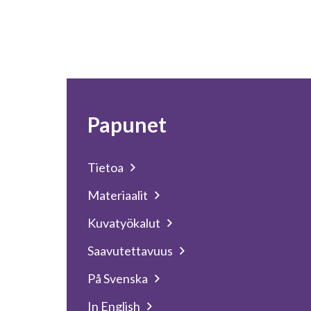
Papunet
Tietoa
Materiaalit
Kuvatyökalut
Saavutettavuus
På Svenska
In English