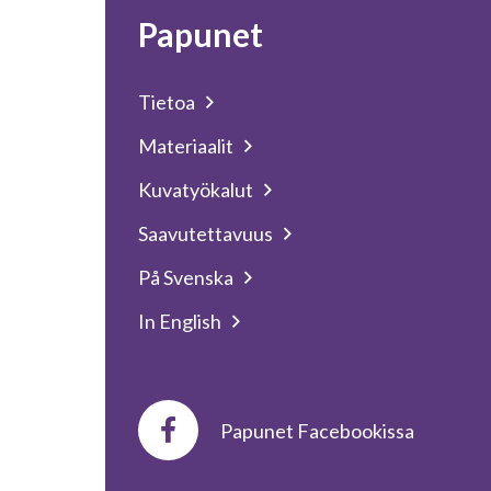
Papunet
Tietoa
Materiaalit
Kuvatyökalut
Saavutettavuus
På Svenska
In English
Papunet Facebookissa