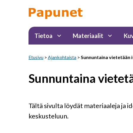
Tietoa
Materiaalit
Kuv
Etusivu
>
Ajankohtaista
>
Sunnuntaina vietetään 
Sunnuntaina vietet
Tältä sivulta löydät materiaaleja ja i
keskusteluun.