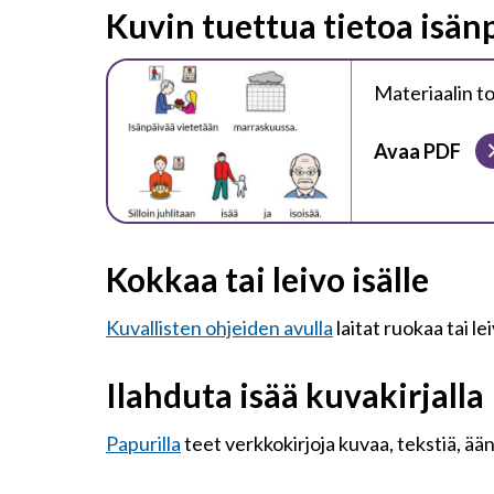
Kuvin tuettua tietoa isän
Materiaalin t
Avaa PDF
Kokkaa tai leivo isälle
Kuvallisten ohjeiden avulla
laitat ruokaa tai le
Ilahduta isää kuvakirjalla
Papurilla
teet verkkokirjoja kuvaa, tekstiä, ään