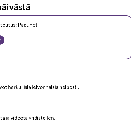
päivästä
oteutus: Papunet
ivot herkullisia leivonnaisia helposti.
tä ja videota yhdistellen.