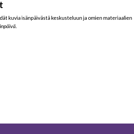
t
dät kuvia isänpäivästä keskusteluun ja omien materiaalien
änpäivä
.