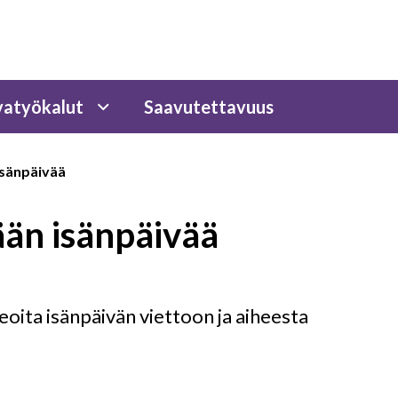
atyökalut
Saavutettavuus
isänpäivää
ään isänpäivää
deoita isänpäivän viettoon ja aiheesta