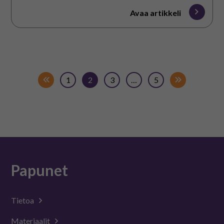
Avaa artikkeli
1
2
3
…
5
Papunet
Tietoa
Materiaalit