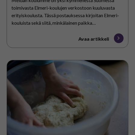
Meidän koulumme on yksi kymmenestä Suomessa
toimivasta Elmeri-koulujen verkostoon kuuluvasta
erityiskoulusta. Tässä postauksessa kirjoitan Elmeri-
kouluista sekä siitä, minkälainen paikka
erityiskouluilla voisi nyt ja tulevaisuudessa olla. Meille
työntekijöille ja varmaan lähes…
Avaa artikkeli
Vinkkejä
kotitaloustunnille