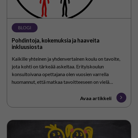
BLOGI
Pohdintoja, kokemuksia ja haaveita
inkluusiosta
Kaikille yhteinen ja yhdenvertainen koulu on tavoite,
jota kohti on tärkeää askeltaa. Erityiskoulun
konsultoivana opettajana olen vuosien varrella
huomannut, että matkaa tavoitteeseen on vielä
taivallettavana. Inklusiivinen koulu on kuitenkin ja…
Avaa artikkeli
Kouluviikon
palapeli