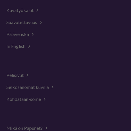
Kuvatyökalut
Saavutettavuus
På Svenska
In English
Pelisivut
Selkosanomat kuvilla
Kohdataan-some
Mikä on Papunet?