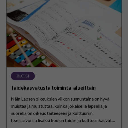
alueittain
BLOGI
Taidekasvatusta toiminta-alueittain
Näin Lapsen oikeuksien viikon sunnuntaina on hyvä
muistaa ja muistuttaa, kuinka jokaisella lapsella ja
nuorella on oikeus taiteeseen ja kulttuuriin.
Itseisarvonsa lisäksi koulun taide- ja kulttuurikasvatus
tukee myös monia muita…