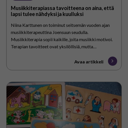
Musiikkiterapiassa tavoitteena on aina, että
lapsi tulee nähdyksi ja kuulluksi
Niina Karttunen on toiminut seitsemän vuoden ajan
musiikkiterapeuttina Joensuun seudulla.
Musiikkiterapia sopii kaikille, joita musiikki motivoi.
Terapian tavoitteet ovat yksilöllisiä, mutta
onnistumisen kokemukset ovat tärkeitä jokaiselle.
Musiikkiterapia on yksi etenkin…
Avaa artikkeli
Oppimateriaalivinkkejä
erilaisille
oppilaille