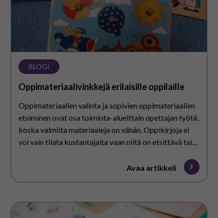
BLOGI
Oppimateriaalivinkkejä erilaisille oppilaille
Oppimateriaalien valinta ja sopivien oppimateriaalien
etsiminen ovat osa toiminta-alueittain opettajan työtä,
koska valmiita materiaaleja on vähän. Oppikirjoja ei
voi vain tilata kustantajalta vaan niitä on etsittävä tai
askarreltavat itse. Kuvasin…
Avaa artikkeli
Taidekasvatusta
toiminta-