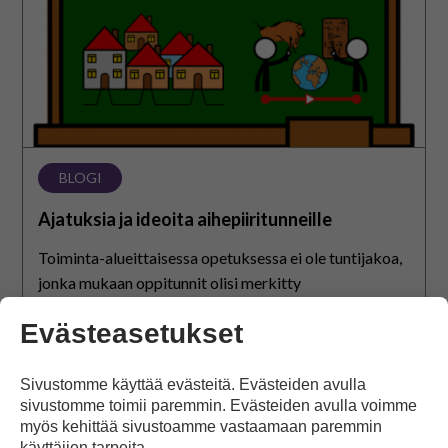
BLOGI
Ajatuksia ja ideoita aihepiiritunneille
Toiminta-alueittaisessa opetuksessa ei ole tuntijakoa,
jonka mukaan oppitunnit olisi merkitty
lukujärjestykseen vaikkapa matematiikan tai
Evästeasetukset
englannin tunneiksi. Näin ollen opettajat voivat nimetä
lukujärjestykseensä tunteja varsin vapaasti. Yksi
oppitunti, joka löytyy kuitenkin…
Sivustomme käyttää evästeitä. Evästeiden avulla
Avaa artikkeli
sivustomme toimii paremmin. Evästeiden avulla voimme
myös kehittää sivustoamme vastaamaan paremmin
käyttäjien tarpeita.