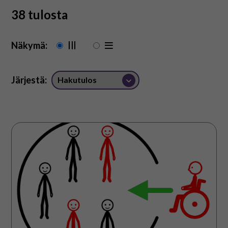
På svenska
38 tulosta
In English
Näkymä:
Järjestä:
Pohdintoja,
kokemuksia
ja
haaveita
inkluusiosta