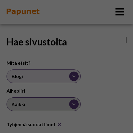
Hae
Hae sivustolta
Tietoa
Mitä etsit?
Materiaalit
Aihepiiri
Kuvatyökalut
Saavutettavuus
Tyhjennä suodattimet