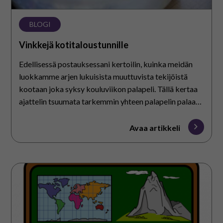
BLOGI
Vinkkejä kotitaloustunnille
Edellisessä postauksessani kertoilin, kuinka meidän
luokkamme arjen lukuisista muuttuvista tekijöistä
kootaan joka syksy kouluviikon palapeli. Tällä kertaa
ajattelin tsuumata tarkemmin yhteen palapelin palaan
eli kotitaloustuntiin. Aikaisemmin olen jo kertonut
aamunavauksestamme…
Avaa artikkeli
Ajatuksia
ja
ideoita
aihepiiritunneille